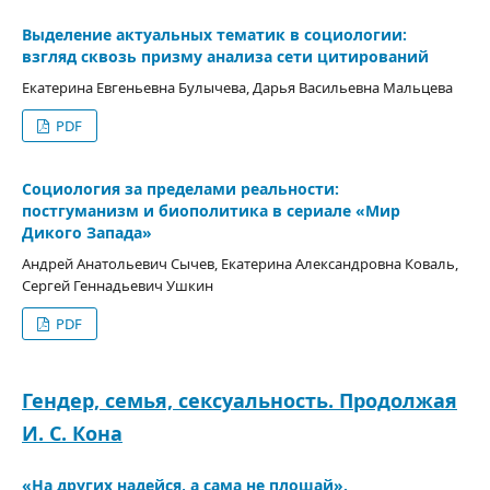
Выделение актуальных тематик в социологии:
взгляд сквозь призму анализа сети цитирований
Екатерина Евгеньевна Булычева, Дарья Васильевна Мальцева
PDF
Социология за пределами реальности:
постгуманизм и биополитика в сериале «Мир
Дикого Запада»
Андрей Анатольевич Сычев, Екатерина Александровна Коваль,
Сергей Геннадьевич Ушкин
PDF
Гендер, семья, сексуальность. Продолжая
И. С. Кона
«На других надейся, а сама не плошай».