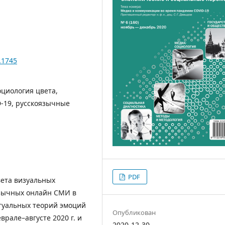
.1745
оциология цвета,
-19, русскоязычные
PDF
вета визуальных
язычных онлайн СМИ в
туальных теорий эмоций
Опубликован
рале–августе 2020 г. и
2020-12-30