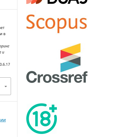
вет
и в
оринг
е и
0.6.17
ции