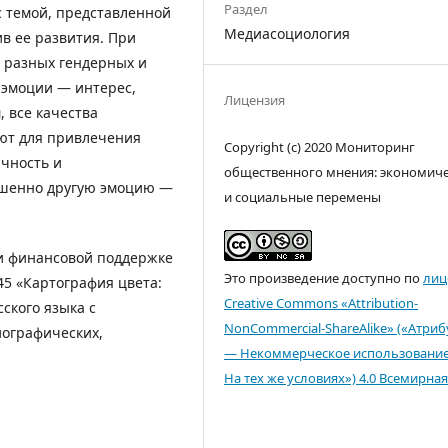
Раздел
 темой, представленной
Медиасоциология
в ее развития. При
 разных гендерных и
 эмоции — интерес,
Лицензия
 все качества
ют для привлечения
Copyright (c) 2020 Мониторинг
чность и
общественного мнения: экономич
ершенно другую эмоцию —
и социальные перемены
 финансовой поддержке
Это произведение доступно по
лиц
45 «Картография цвета:
Creative Commons «Attribution-
ского языка с
NonCommercial-ShareAlike» («Атри
иографических,
— Некоммерческое использовани
На тех же условиях») 4.0 Всемирная