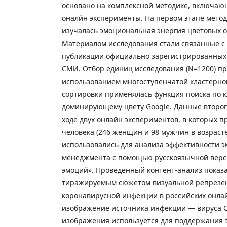
основано на комплексной методике, включаю
оналйн эксперименты. На первом этапе метод
изучалась эмоциональная энергия цветовых о
Материалом исследования стали связанные с
публикации официально зарегистрированных
СМИ. Отбор единиц исследования (N=1200) пр
использованием многоступенчатой кластерной
сортировки применялась функция поиска по 
доминирующему цвету Google. Данные второг
ходе двух онлайн экспериментов, в которых п
человека (246 женщин и 98 мужчин в возрасте о
использовались для анализа эффективности 
менеджмента с помощью русскоязычной верси
эмоций». Проведенный контент-анализ показа
тиражируемым сюжетом визуальной репрезе
коронавирусной инфекции в российских онла
изображение источника инфекции — вируса C
изображения используется для поддержания 