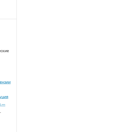
еские
ензии
буция
е —
.