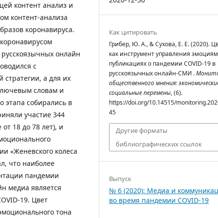
щей контент анализ и
ом контент-анализа
бразов коронавируса.
Как цитировать
 коронавирусом
Грибер, Ю. А., & Сухова, Е. Е. (2020). Ц
 русскоязычных онлайн
как инструмент управления эмоциям
публикациях о пандемии COVID-19 в
оводился с
русскоязычных онлайн-СМИ .
Монит
 стратегии, а для их
общественного мнения: экономически
ключевым словам и
социальные перемены
, (6).
о этапа собирались в
https://doi.org/10.14515/monitoring.202
45
риняли участие 344
т 18 до 78 лет), и
Другие форматы
эмоционального
библиографических ссылок
и «Женевского колеса
л, что наиболее
нтации пандемии
Выпуск
йн медиа является
№ 6 (2020): Медиа и коммуника
OVID-19. Цвет
во время пандемии COVID-19
эмоционального тона