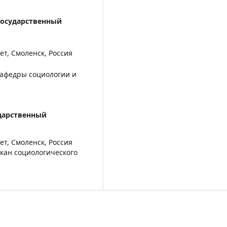
государственный
т, Смоленск, Россия
кафедры социологии и
дарственный
т, Смоленск, Россия
екан социологического