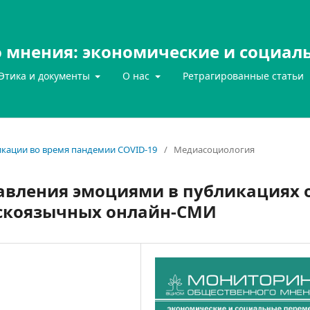
 мнения: экономические и социал
Этика и документы
О нас
Ретрагированные статьи
икации во время пандемии COVID-19
/
Медиасоциология
равления эмоциями в публикациях 
сскоязычных онлайн-СМИ