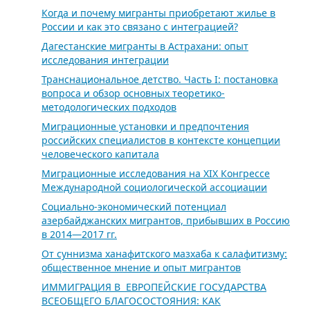
Когда и почему мигранты приобретают жилье в
России и как это связано с интеграцией?
Дагестанские мигранты в Астрахани: опыт
исследования интеграции
Транснациональное детство. Часть I: постановка
вопроса и обзор основных теоретико-
методологических подходов
Миграционные установки и предпочтения
российских специалистов в контексте концепции
человеческого капитала
Миграционные исследования на XIX Конгрессе
Международной социологической ассоциации
Социально-экономический потенциал
азербайджанских мигрантов, прибывших в Россию
в 2014—2017 гг.
От суннизма ханафитского мазхаба к салафитизму:
общественное мнение и опыт мигрантов
ИММИГРАЦИЯ В ЕВРОПЕЙСКИЕ ГОСУДАРСТВА
ВСЕОБЩЕГО БЛАГОСОСТОЯНИЯ: КАК