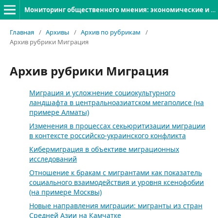
Мониторинг общественного мнения: экономические и социальные перемены
Главная
/
Архивы
/
Архив по рубрикам
/
Архив рубрики Миграция
Архив рубрики Миграция
Миграция и усложнение социокультурного
ландшафта в центральноазиатском мегаполисе (на
примере Алматы)
Изменения в процессах секьюритизации миграции
в контексте российско-украинского конфликта
Кибермиграция в объективе миграционных
исследований
Отношение к бракам с мигрантами как показатель
социального взаимодействия и уровня ксенофобии
(на примере Москвы)
Новые направления миграции: мигранты из стран
Средней Азии на Камчатке