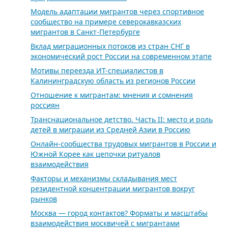
Модель адаптации мигрантов через спортивное
сообщество на примере северокавказских
мигрантов в Санкт-Петербурге
Вклад миграционных потоков из стран СНГ в
экономический рост России на современном этапе
Мотивы переезда ИТ-специалистов в
Калининградскую область из регионов России
Отношение к мигрантам: мнения и сомнения
россиян
Транснациональное детство. Часть II: место и роль
детей в миграции из Средней Азии в Россию
Онлайн-сообщества трудовых мигрантов в России и
Южной Корее как цепочки ритуалов
взаимодействия
Факторы и механизмы складывания мест
резидентной концентрации мигрантов вокруг
рынков
Москва — город контактов? Форматы и масштабы
взаимодействия москвичей с мигрантами