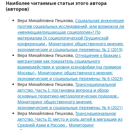
Наиболее читаемые статьи этого автора
(авторов)
Вера Михайловна Пешкова,
Социальная инженерия
против социальных исследований, или возможна ли
«меняющая/решающая социология»? По
материалам IX социологической Грушинской
конференции
,
Мониторинг общественного мнения:
экономические и социальные перемены: № 2 (2019)
Вера Михайловна Пешкова,
Отношение к бракам с
мигрантами как показатель социального
взаимодействия и уровня ксенофобии (на примере
Москвы)
,
Мониторинг общественного мнения:
экономические и социальные перемены: № 6 (2023)
Вера Михайловна Пешкова,
Транснациональное
детство. Часть I: постановка вопроса и обзор
основных теоретико-методологических подходов
,
Мониторинг общественного мнения:
экономические и социальные перемены: № 4 (2021)
Вера Михайловна Пешкова,
Транснациональное
детство. Часть II: место и роль детей в миграции из
Средней Азии в Россию
,
Мониторинг