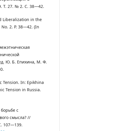
 Т. 27. № 2. С. 38―42.
d Liberalization in the
 No. 2. P. 38―42. (In
 межэтническая
тнической
д. Ю. Б. Епихина, М. Ф.
0.
ic Tension. In: Epikhina
nic Tension in Russia.
 борьбе с
ого смысла? //
С. 107―139.