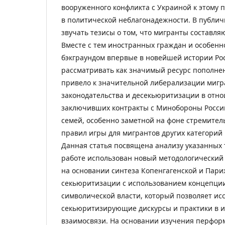
вооруженного конфликта с Украиной к этому 
в политической неблагонадежности. В публич
звучать тезисы о том, что мигранты составля
Вместе с тем иностранных граждан и особен
бэкграундом впервые в новейшей истории Ро
рассматривать как значимый ресурс пополне
привело к значительной либерализации миг
законодательства и десекьюритизации в отн
заключивших контракты с Минобороны России
семей, особенно заметной на фоне стремител
правил игры для мигрантов других категорий 
Данная статья посвящена анализу указанных
работе использован новый методологический
на основании синтеза Копенгагенской и Пар
секьюритизации с использованием концепции
символической власти, который позволяет ис
секьюритизирующие дискурсы и практики в и
взаимосвязи. На основании изучения перфор