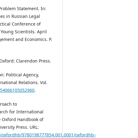
 Problem Statement. In:
ues in Russian Legal
actical Conference of
Young Scientists. April
gement and Economics. P.
 Oxford: Clarendon Press.
n: Political Agency,
ational Relations. Vol.
1354066105052960
.
proach to
arch for International
he Oxford Handbook of
versity Press. URL:
3/oxfordhb/9780198777854.001.0001/oxfordhb–