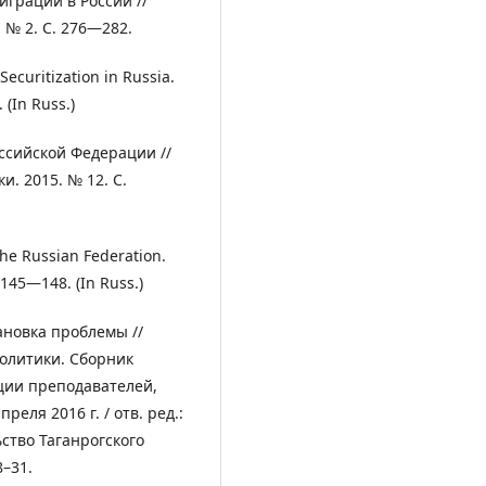
играции в России //
 № 2. С. 276―282.
Securitization in Russia.
 (In Russ.)
ссийской Федерации //
. 2015. № 12. С.
the Russian Federation.
 145―148. (In Russ.)
ановка проблемы //
олитики. Сборник
ции преподавателей,
еля 2016 г. / отв. ред.:
ьство Таганрогского
8–31.