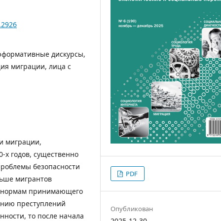
.2926
рформативные дискурсы,
ия миграции, лица с
и миграции,
-х годов, существенно
проблемы безопасности
PDF
ньше мигрантов
и нормам принимающего
ению преступлений
Опубликован
ности, то после начала
2025-12-30