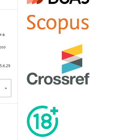
и в
ого
5.6.29