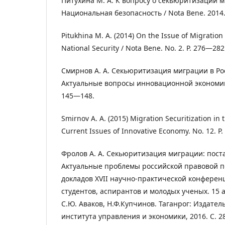
Питухина М. А. К вопросу о секьюритизации м
Национальная безопасность / Nota Bene. 2014.
Pitukhina M. A. (2014) On the Issue of Migration 
National Security / Nota Bene. No. 2. P. 276―282.
Смирнов А. А. Секьюритизация миграции в Ро
Актуальные вопросы инновационной экономики
145―148.
Smirnov A. A. (2015) Migration Securitization in 
Current Issues of Innovative Economy. No. 12. P.
Фролов А. А. Секьюритизация миграции: пост
Актуальные проблемы российской правовой п
докладов XVII научно-практической конферен
студентов, аспирантов и молодых ученых. 15 апр
С.Ю. Аваков, Н.Ф.Купчинов. Таганрог: Издател
института управления и экономики, 2016. С. 2