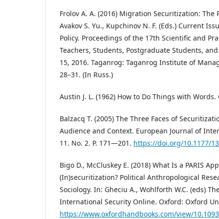
Frolov A. A. (2016) Migration Securitization: The
Avakov S. Yu., Kupchinov N. F. (Eds.) Current Iss
Policy. Proceedings of the 17th Scientific and Pr
Teachers, Students, Postgraduate Students, and 
15, 2016. Taganrog: Taganrog Institute of Mana
28–31. (In Russ.)
Austin J. L. (1962) How to Do Things with Words.
Balzacq T. (2005) The Three Faces of Securitizatio
Audience and Context. European Journal of Intern
11. No. 2. P. 171―201.
https://doi.org/10.1177/
Bigo D., McCluskey E. (2018) What Is a PARIS Ap
(In)securitization? Political Anthropological Rese
Sociology. In: Gheciu A., Wohlforth W.C. (eds) T
International Security Online. Oxford: Oxford Uni
https://www.oxfordhandbooks.com/view/10.109