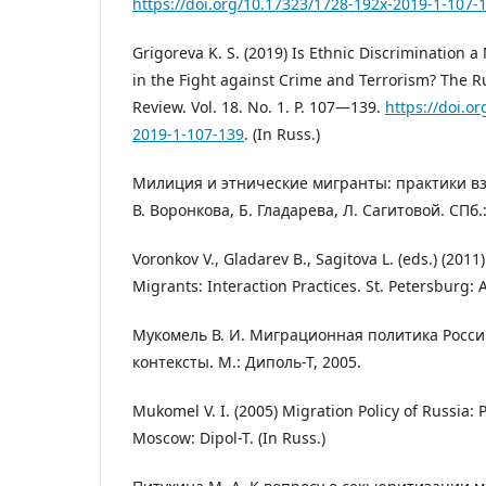
https://doi.org/10.17323/1728-192x-2019-1-107-
Grigoreva K. S. (2019) Is Ethnic Discrimination
in the Fight against Crime and Terrorism? The R
Review. Vol. 18. No. 1. P. 107―139.
https://doi.o
2019-1-107-139
. (In Russ.)
Милиция и этнические мигранты: практики вз
В. Воронкова, Б. Гладарева, Л. Сагитовой. СПб.
Voronkov V., Gladarev B., Sagitova L. (eds.) (2011
Migrants: Interaction Practices. St. Petersburg: A
Мукомель В. И. Миграционная политика Росси
контексты. М.: Диполь-Т, 2005.
Mukomel V. I. (2005) Migration Policy of Russia: 
Moscow: Dipol-T. (In Russ.)