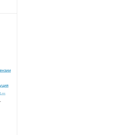
ензии
буция
е —
.