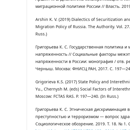
миграционной политике России // Власть. 2019.
Arshin K. V. (2019) Dialectics of Securitization an
Migration Policy of Russia. The Authority. Vol. 27.
Russ.)
Григорьева К. С. Государственная политика и
напряженность // Социальные факторы межэ
напряженности в России: монография / отв. ре
Черныш. Москва: ФНИСЦ РАН, 2017. С. 197―24
Grigorieva K.S. (2017) State Policy and Interethn
Yu., Chernysh M. (eds) Social Factors of Intereth
Moscow: FCTAS RAS. P. 197―240. (In Russ.)
Григорьева К. С. Этническая дискриминация в
преступностью и терроризмом ― вопрос здрав
Социологическое обозрение. 2019. Т. 18. № 1. 