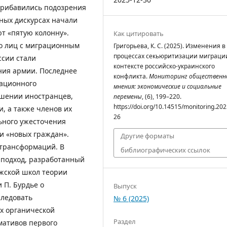
прибавились подозрения
ных дискурсах начали
ют «пятую колонну».
Как цитировать
но лиц с миграционным
Григорьева, К. С. (2025). Изменения в
процессах секьюритизации миграци
ссии стали
контексте российско-украинского
ния армии. Последнее
конфликта.
Мониторинг общественн
рационного
мнения: экономические и социальные
ошении иностранцев,
перемены
, (6), 199–220.
https://doi.org/10.14515/monitoring.202
, а также членов их
26
ьного ужесточения
и «новых граждан».
Другие форматы
 трансформаций. В
библиографических ссылок
 подход, разработанный
ижской школ теории
 П. Бурдье о
Выпуск
следовать
№ 6 (2025)
х органической
Раздел
мативов первого