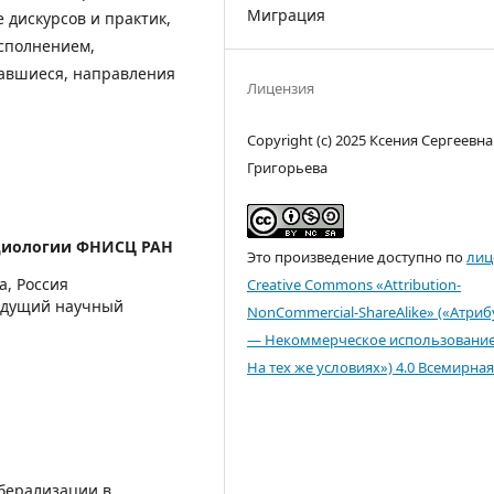
Миграция
 дискурсов и практик,
исполнением,
авшиеся, направления
Лицензия
Copyright (c) 2025 Ксения Сергеевна
Григорьева
циологии ФНИСЦ РАН
Это произведение доступно по
лиц
а, Россия
Creative Commons «Attribution-
ведущий научный
NonCommercial-ShareAlike» («Атри
— Некоммерческое использовани
На тех же условиях») 4.0 Всемирная
иберализации в