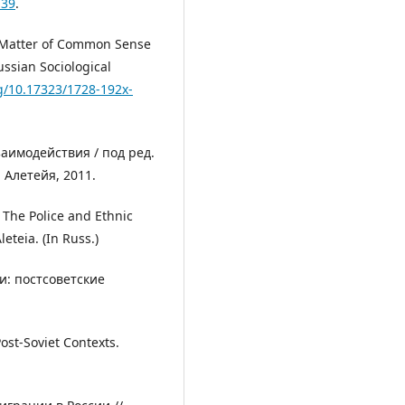
139
.
 a Matter of Common Sense
ussian Sociological
rg/10.17323/1728-192x-
аимодействия / под ред.
: Алетейя, 2011.
) The Police and Ethnic
leteia. (In Russ.)
и: постсоветские
Post-Soviet Contexts.