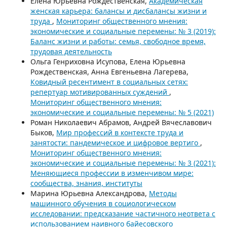
Елена Юрьевна Рождественская,
Академическая
женская карьера: балансы и дисбалансы жизни и
труда
,
Мониторинг общественного мнения:
экономические и социальные перемены: № 3 (2019):
Баланс жизни и работы: семья, свободное время,
трудовая деятельность
Ольга Генриховна Исупова, Елена Юрьевна
Рождественская, Анна Евгеньевна Лагерева,
Ковидный ресентимент в социальных сетях:
репертуар мотивированных суждений
,
Мониторинг общественного мнения:
экономические и социальные перемены: № 5 (2021)
Роман Николаевич Абрамов, Андрей Вячеславович
Быков,
Мир профессий в контексте труда и
занятости: пандемическое и цифровое вертиго
,
Мониторинг общественного мнения:
экономические и социальные перемены: № 3 (2021):
Меняющиеся профессии в изменчивом мире:
сообщества, знания, институты
Марина Юрьевна Александрова,
Методы
машинного обучения в социологическом
исследовании: предсказание частичного неответа с
использованием наивного байесовского