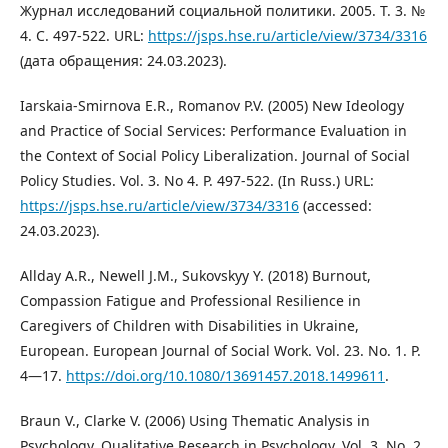
Журнал исследований социальной политики. 2005. Т. 3. №
4. С. 497-522. URL:
https://jsps.hse.ru/article/view/3734/3316
(дата обращения: 24.03.2023).
Iarskaia-Smirnova E.R., Romanov P.V. (2005) New Ideology
and Practice of Social Services: Performance Evaluation in
the Context of Social Policy Liberalization. Journal of Social
Policy Studies. Vol. 3. No 4. P. 497-522. (In Russ.) URL:
https://jsps.hse.ru/article/view/3734/3316
(accessed:
24.03.2023).
Allday A.R., Newell J.M., Sukovskyy Y. (2018) Burnout,
Compassion Fatigue and Professional Resilience in
Caregivers of Children with Disabilities in Ukraine,
European. European Journal of Social Work. Vol. 23. No. 1. P.
4—17.
https://doi.org/10.1080/13691457.2018.1499611
.
Braun V., Clarke V. (2006) Using Thematic Analysis in
Psychology. Qualitative Research in Psychology. Vol. 3. No. 2.