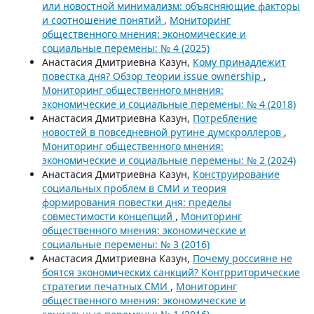
или новостной минимализм: объясняющие факторы
и соотношение понятий
,
Мониторинг
общественного мнения: экономические и
социальные перемены: № 4 (2025)
Анастасия Дмитриевна Казун,
Кому принадлежит
повестка дня? Обзор теории issue ownership
,
Мониторинг общественного мнения:
экономические и социальные перемены: № 4 (2018)
Анастасия Дмитриевна Казун,
Потребление
новостей в повседневной рутине думскроллеров
,
Мониторинг общественного мнения:
экономические и социальные перемены: № 2 (2024)
Анастасия Дмитриевна Казун,
Конструирование
социальных проблем в СМИ и теория
формирования повестки дня: пределы
совместимости концепций
,
Мониторинг
общественного мнения: экономические и
социальные перемены: № 3 (2016)
Анастасия Дмитриевна Казун,
Почему россияне не
боятся экономических санкций? Контрриторические
стратегии печатных СМИ
,
Мониторинг
общественного мнения: экономические и