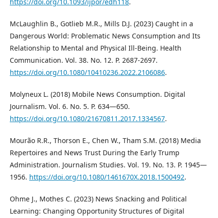
https://doi.org/10.1093/ijpor/edh118
.
McLaughlin B., Gotlieb M.R., Mills D.J. (2023) Caught in a
Dangerous World: Problematic News Consumption and Its
Relationship to Mental and Physical Ill-Being. Health
Communication. Vol. 38. No. 12. P. 2687-2697.
https://doi.org/10.1080/10410236.2022.2106086
.
Molyneux L. (2018) Mobile News Consumption. Digital
Journalism. Vol. 6. No. 5. P. 634—650.
https://doi.org/10.1080/21670811.2017.1334567
.
Mourão R.R., Thorson E., Chen W., Tham S.M. (2018) Media
Repertoires and News Trust During the Early Trump
Administration. Journalism Studies. Vol. 19. No. 13. P. 1945—
1956.
https://doi.org/10.1080/1461670X.2018.1500492
.
Ohme J., Mothes C. (2023) News Snacking and Political
Learning: Changing Opportunity Structures of Digital