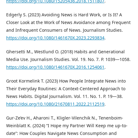
https://doi.org/10.1080/15205436.2018.1511807
.
Edgerly S. (2023) Avoiding News is Hard Work, or Is It? A
Closer Look at the Work of News Avoidance among Frequent
and Infrequent Consumers of News. Journalism Studies.
https://doi.org/10.1080/1461670X.2023.2293834
.
Ghersetti M., Westlund O. (2018) Habits and Generational
Media Use. Journalism Studies. Vol. 19. No. 7. P. 1039—1058.
https://doi.org/10.1080/1461670X.2016.1254061
.
Groot Kormelink T. (2023) How People Integrate News into
Their Everyday Routines: A Context-Centered Approach to
News Habits. Digital Journalism. Vol. 11. No. 1. P. 19—38.
https://doi.org/10.1080/21670811.2022.2112519
.
Gur-Ze’ev H., Aharoni T., Kligler-Vilenchik N., Tenenboim-
Weinblatt K. (2024) “I Hope my Partner Will Keep me up-to-
date”: How Couples Navigate News Consumption and