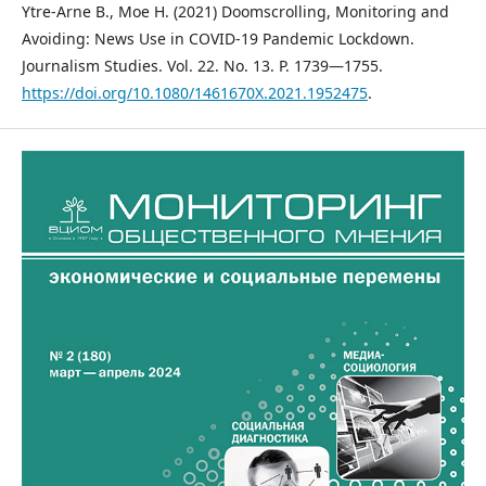
Ytre-Arne B., Moe H. (2021) Doomscrolling, Monitoring and
Avoiding: News Use in COVID-19 Pandemic Lockdown.
Journalism Studies. Vol. 22. No. 13. P. 1739—1755.
https://doi.org/10.1080/1461670X.2021.1952475
.