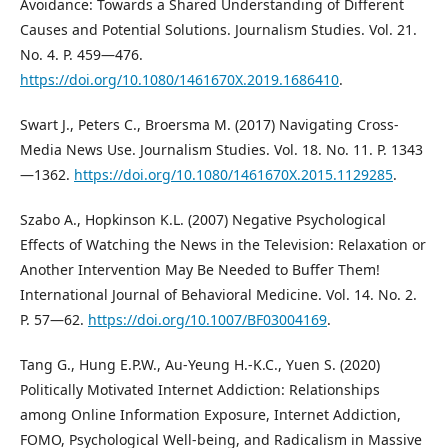
Avoidance: Towards a Shared Understanding of Different
Causes and Potential Solutions. Journalism Studies. Vol. 21.
No. 4. P. 459—476.
https://doi.org/10.1080/1461670X.2019.1686410
.
Swart J., Peters C., Broersma M. (2017) Navigating Cross-
Media News Use. Journalism Studies. Vol. 18. No. 11. P. 1343
—1362.
https://doi.org/10.1080/1461670X.2015.1129285
.
Szabo A., Hopkinson K.L. (2007) Negative Psychological
Effects of Watching the News in the Television: Relaxation or
Another Intervention May Be Needed to Buffer Them!
International Journal of Behavioral Medicine. Vol. 14. No. 2.
P. 57—62.
https://doi.org/10.1007/BF03004169
.
Tang G., Hung E.P.W., Au-Yeung H.-K.C., Yuen S. (2020)
Politically Motivated Internet Addiction: Relationships
among Online Information Exposure, Internet Addiction,
FOMO, Psychological Well-being, and Radicalism in Massive