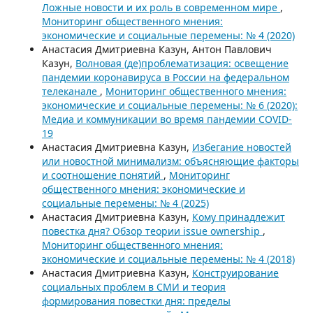
Ложные новости и их роль в современном мире
,
Мониторинг общественного мнения:
экономические и социальные перемены: № 4 (2020)
Анастасия Дмитриевна Казун, Антон Павлович
Казун,
Волновая (де)проблематизация: освещение
пандемии коронавируса в России на федеральном
телеканале
,
Мониторинг общественного мнения:
экономические и социальные перемены: № 6 (2020):
Медиа и коммуникации во время пандемии COVID-
19
Анастасия Дмитриевна Казун,
Избегание новостей
или новостной минимализм: объясняющие факторы
и соотношение понятий
,
Мониторинг
общественного мнения: экономические и
социальные перемены: № 4 (2025)
Анастасия Дмитриевна Казун,
Кому принадлежит
повестка дня? Обзор теории issue ownership
,
Мониторинг общественного мнения:
экономические и социальные перемены: № 4 (2018)
Анастасия Дмитриевна Казун,
Конструирование
социальных проблем в СМИ и теория
формирования повестки дня: пределы