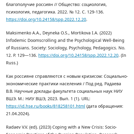
благополучие россиян // Общество: социология,
психология, педагогика. 2022. № 12. С. 129-136.
https://doi.org/10.24158/spp.2022.12.20
.
Maksimenko A.A., Deyneka O.S., Mortikova I.A. (2022)
Infodemic Doomscrolling and the Psychological Well-Being
of Russians. Society: Sociology, Psychology, Pedagogics. No.
12. P. 129—136.
https://doi.org/10.24158/spp.2022.12.20
. (In
Russ.)
Как россияне справляются с новым кризисом: Социально-
экономические практики населения / Под ред. Радаева
В.В. Научные доклады факультета социальных наук НИУ
ВШЭ. М.: НИУ ВШЭ, 2023. Вып. 1 (1). URL:
https://id.hse.ru/books/818258101.html
(дата обращения:
21.04.2024).
Radaev V.V. (ed). (2023) Coping with a New Crisis: Socio-