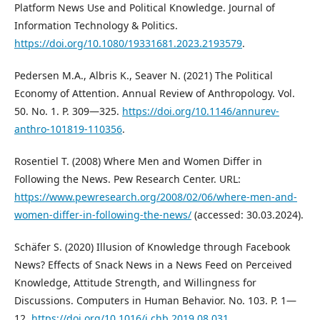
Platform News Use and Political Knowledge. Journal of
Information Technology & Politics.
https://doi.org/10.1080/19331681.2023.2193579
.
Pedersen M.A., Albris K., Seaver N. (2021) The Political
Economy of Attention. Annual Review of Anthropology. Vol.
50. No. 1. P. 309—325.
https://doi.org/10.1146/annurev-
anthro-101819-110356
.
Rosentiel T. (2008) Where Men and Women Differ in
Following the News. Pew Research Center. URL:
https://www.pewresearch.org/2008/02/06/where-men-and-
women-differ-in-following-the-news/
(accessed: 30.03.2024).
Schäfer S. (2020) Illusion of Knowledge through Facebook
News? Effects of Snack News in a News Feed on Perceived
Knowledge, Attitude Strength, and Willingness for
Discussions. Computers in Human Behavior. No. 103. P. 1—
12.
https://doi.org/10.1016/j.chb.2019.08.031
.