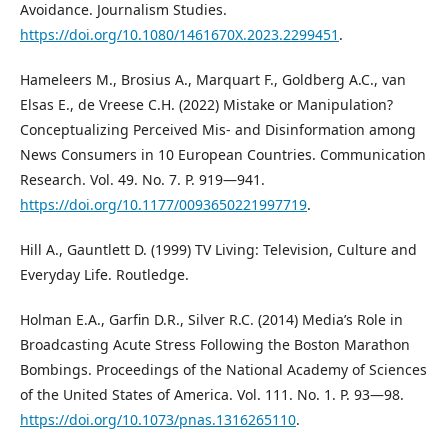
Avoidance. Journalism Studies.
https://doi.org/10.1080/1461670X.2023.2299451
.
Hameleers M., Brosius A., Marquart F., Goldberg A.C., van
Elsas E., de Vreese C.H. (2022) Mistake or Manipulation?
Conceptualizing Perceived Mis- and Disinformation among
News Consumers in 10 European Countries. Communication
Research. Vol. 49. No. 7. P. 919—941.
https://doi.org/10.1177/0093650221997719
.
Hill A., Gauntlett D. (1999) TV Living: Television, Culture and
Everyday Life. Routledge.
Holman E.A., Garfin D.R., Silver R.C. (2014) Media’s Role in
Broadcasting Acute Stress Following the Boston Marathon
Bombings. Proceedings of the National Academy of Sciences
of the United States of America. Vol. 111. No. 1. P. 93—98.
https://doi.org/10.1073/pnas.1316265110
.