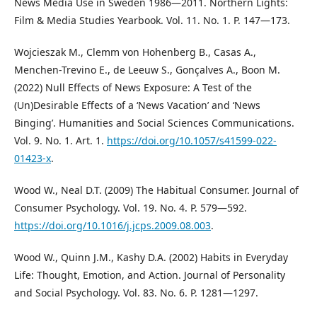
News Media Use in Sweden 1986—2011. Northern Lights:
Film & Media Studies Yearbook. Vol. 11. No. 1. P. 147—173.
Wojcieszak M., Clemm von Hohenberg B., Casas A.,
Menchen-Trevino E., de Leeuw S., Gonçalves A., Boon M.
(2022) Null Effects of News Exposure: A Test of the
(Un)Desirable Effects of a ‘News Vacation’ and ‘News
Binging’. Humanities and Social Sciences Communications.
Vol. 9. No. 1. Art. 1.
https://doi.org/10.1057/s41599-022-
01423-x
.
Wood W., Neal D.T. (2009) The Habitual Consumer. Journal of
Consumer Psychology. Vol. 19. No. 4. P. 579—592.
https://doi.org/10.1016/j.jcps.2009.08.003
.
Wood W., Quinn J.M., Kashy D.A. (2002) Habits in Everyday
Life: Thought, Emotion, and Action. Journal of Personality
and Social Psychology. Vol. 83. No. 6. P. 1281—1297.