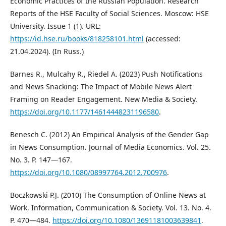
Economic Practices of the Russian Population. Research
Reports of the HSE Faculty of Social Sciences. Moscow: HSE
University. Issue 1 (1). URL:
https://id.hse.ru/books/818258101.html
(accessed:
21.04.2024). (In Russ.)
Barnes R., Mulcahy R., Riedel A. (2023) Push Notifications
and News Snacking: The Impact of Mobile News Alert
Framing on Reader Engagement. New Media & Society.
https://doi.org/10.1177/14614448231196580
.
Benesch C. (2012) An Empirical Analysis of the Gender Gap
in News Consumption. Journal of Media Economics. Vol. 25.
No. 3. P. 147—167.
https://doi.org/10.1080/08997764.2012.700976
.
Boczkowski P.J. (2010) The Consumption of Online News at
Work. Information, Communication & Society. Vol. 13. No. 4.
P. 470—484.
https://doi.org/10.1080/13691181003639841
.