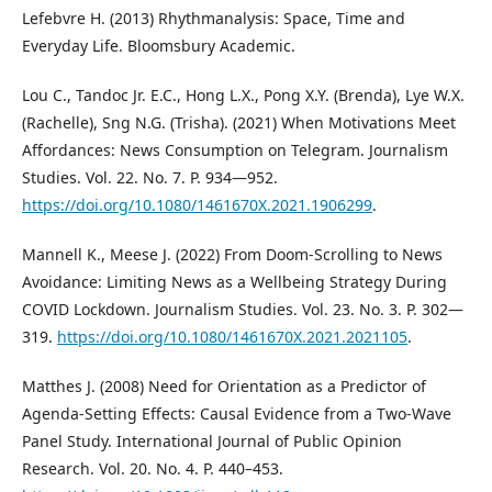
Lefebvre H. (2013) Rhythmanalysis: Space, Time and
Everyday Life. Bloomsbury Academic.
Lou C., Tandoc Jr. E.C., Hong L.X., Pong X.Y. (Brenda), Lye W.X.
(Rachelle), Sng N.G. (Trisha). (2021) When Motivations Meet
Affordances: News Consumption on Telegram. Journalism
Studies. Vol. 22. No. 7. P. 934—952.
https://doi.org/10.1080/1461670X.2021.1906299
.
Mannell K., Meese J. (2022) From Doom-Scrolling to News
Avoidance: Limiting News as a Wellbeing Strategy During
COVID Lockdown. Journalism Studies. Vol. 23. No. 3. P. 302—
319.
https://doi.org/10.1080/1461670X.2021.2021105
.
Matthes J. (2008) Need for Orientation as a Predictor of
Agenda-Setting Effects: Causal Evidence from a Two-Wave
Panel Study. International Journal of Public Opinion
Research. Vol. 20. No. 4. P. 440–453.