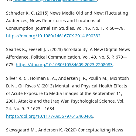
Schrøder K. C. (2015) News Media Old and New: Fluctuating
Audiences, News Repertoires and Locations of
Consumption. Journalism Studies. Vol. 16. No. 1. P. 60—78.
https://doi.org/10.1080/1461670X.2014.890332
.
Searles K., Feezell J.T. (2023) Scrollability: A New Digital News
Affordance. Political Communication. Vol. 40. No. 5. P. 670—
675.
https://doi.org/10.1080/10584609.2023.2208083
.
Silver R. C., Holman E. A., Andersen J. P., Poulin M., McIntosh
D. N., Gil-Rivas V. (2013) Mental- and Physical-Health Effects
of Acute Exposure to Media Images of the September 11,
2001, Attacks and the Iraq War. Psychological Science. Vol.
24. No. 9. P. 1623—1634.
https://doi.org/10.1177/0956797612460406
.
Skovsgaard M., Andersen K. (2020) Conceptualizing News