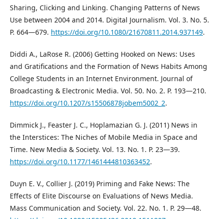
Sharing, Clicking and Linking. Changing Patterns of News
Use between 2004 and 2014. Digital Journalism. Vol. 3. No. 5.
P. 664—679.
https://doi.org/10.1080/21670811.2014.937149
.
Diddi A., LaRose R. (2006) Getting Hooked on News: Uses
and Gratifications and the Formation of News Habits Among
College Students in an Internet Environment. Journal of
Broadcasting & Electronic Media. Vol. 50. No. 2. P. 193—210.
https://doi.org/10.1207/s15506878jobem5002_2
.
Dimmick J., Feaster J. C., Hoplamazian G. J. (2011) News in
the Interstices: The Niches of Mobile Media in Space and
Time. New Media & Society. Vol. 13. No. 1. P. 23—39.
https://doi.org/10.1177/1461444810363452
.
Duyn E. V., Collier J. (2019) Priming and Fake News: The
Effects of Elite Discourse on Evaluations of News Media.
Mass Communication and Society. Vol. 22. No. 1. P. 29—48.