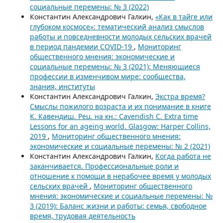
социальные перемены: № 3 (2022)
Константин Александрович Галкин,
«Как в тайге или
глубоком космосе»: тематический анализ смыслов
работы и повседневности молодых сельских врачей
в период пандемии COVID-19
,
Мониторинг
общественного мнения: экономические и
социальные перемены: № 3 (2021): Меняющиеся
профессии в изменчивом мире: сообщества,
знания, институты
Константин Александрович Галкин,
Экстра время?
Смыслы пожилого возраста и их понимание в книге
К. Кавендиш. Рец. на кн.: Cavendish C. Extra time
Lessons for an ageing world. Glasgow: Harper Collins,
2019
,
Мониторинг общественного мнения:
экономические и социальные перемены: № 2 (2021)
Константин Александрович Галкин,
Когда работа не
заканчивается. Профессиональные роли и
отношение к помощи в нерабочее время у молодых
сельских врачей
,
Мониторинг общественного
мнения: экономические и социальные перемены: №
3 (2019): Баланс жизни и работы: семья, свободное
время, трудовая деятельность