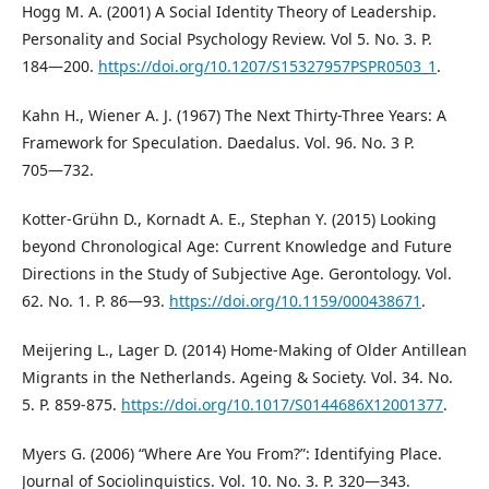
Hogg M. A. (2001) A Social Identity Theory of Leadership.
Personality and Social Psychology Review. Vol 5. No. 3. P.
184―200.
https://doi.org/10.1207/S15327957PSPR0503_1
.
Kahn H., Wiener A. J. (1967) The Next Thirty-Three Years: A
Framework for Speculation. Daedalus. Vol. 96. No. 3 P.
705―732.
Kotter-Grühn D., Kornadt A. E., Stephan Y. (2015) Looking
beyond Chronological Age: Current Knowledge and Future
Directions in the Study of Subjective Age. Gerontology. Vol.
62. No. 1. P. 86―93.
https://doi.org/10.1159/000438671
.
Meijering L., Lager D. (2014) Home-Making of Older Antillean
Migrants in the Netherlands. Ageing & Society. Vol. 34. No.
5. P. 859-875.
https://doi.org/10.1017/S0144686X12001377
.
Myers G. (2006) “Where Are You From?”: Identifying Place.
Journal of Sociolinguistics. Vol. 10. No. 3. P. 320―343.