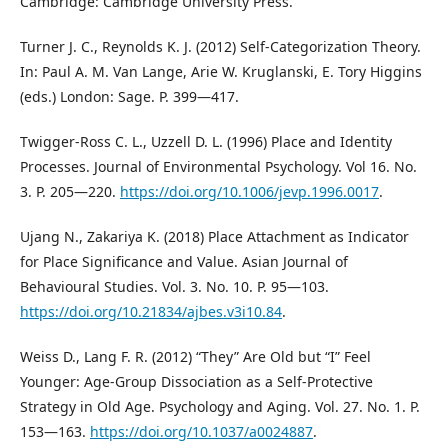
Cambridge: Cambridge University Press.
Turner J. C., Reynolds K. J. (2012) Self-Categorization Theory.
In: Paul A. M. Van Lange, Arie W. Kruglanski, E. Tory Higgins
(eds.) London: Sage. P. 399―417.
Twigger-Ross C. L., Uzzell D. L. (1996) Place and Identity
Processes. Journal of Environmental Psychology. Vol 16. No.
3. P. 205―220.
https://doi.org/10.1006/jevp.1996.0017
.
Ujang N., Zakariya K. (2018) Place Attachment as Indicator
for Place Significance and Value. Asian Journal of
Behavioural Studies. Vol. 3. No. 10. P. 95—103.
https://doi.org/10.21834/ajbes.v3i10.84
.
Weiss D., Lang F. R. (2012) “They” Are Old but “I” Feel
Younger: Age-Group Dissociation as a Self-Protective
Strategy in Old Age. Psychology and Aging. Vol. 27. No. 1. P.
153―163.
https://doi.org/10.1037/a0024887
.