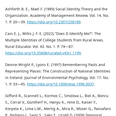
Ashforth B. E., Mael F. (1989) Social Identity Theory and the
Organization. Academy of Management Review. Vol. 14. No.
1. P. 20―39.
https://doi.org/10.2307/258189
.
Cain E. J., Willis J. F. E. (2022) “Does It Identify Me?”: The
Multiple Identities of College Students from Rural Areas.
Rural Educator. Vol. 43. No. 1. P. 74―87.
https://doi.org/10.35608/ruraled.v43i1.1199
.
Devine-Wright P., Lyons E. (1997) Remembering Pasts and
Representing Places: The Construction of National Identities
in Ireland. Journal of Environmental Psychology. Vol. 17. No.
1. P. 33―45.
https://doi.org/10.1006/jevp.1996.0037
.
Gifford R., Scannell L., Kormos C., Smolova L., Biel A., Boncu
S., Corral V., Güntherf H., Hanyu K., Hine D., Kaiser F.,
Korpela K., Lima L.M., Mertig A., Mira R., Moser G., Passafaro
P., Pinheiro J., Saini S., Sako T., Uzzell D. (2009) Temporal