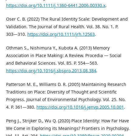
https://doi.org/10.1111/j.1360-6441.2006.00330.x
.
Oser C. B. (2022) The Rural Identity Scale: Development and
Validation. The Journal of Rural Health. Vol. 38. No. 1. P.
303―310.
https://doi.org/10.1111/jrh.12563
.
Othman S., Nishimura Y., Kubota A. (2013) Memory
Association in Place Making: A Review. Procedia ― Social
and Behavioral Sciences. Vol. 85. P. 554—563.
https://doi.org/10.1016/j.sbspro.2013.08.384
.
Patterson M. E., Williams D. R. (2005) Maintaining Research
Traditions on Place: Diversity of Thought and Scientific
Progress. Journal of Environmental Psychology. Vol. 25. No.
4. P. 361—380.
https://doi.org/10.1016/j.jenvp.2005.10.001
.
Peng J., Strijker D., Wu Q. (2020) Place Identity: How Far Have
We Come in Exploring its Meanings? Frontiers in Psychology.
Vol. 11. Art. 294.
https://doi.org/10.3389/fpsyg.2020.00294
.