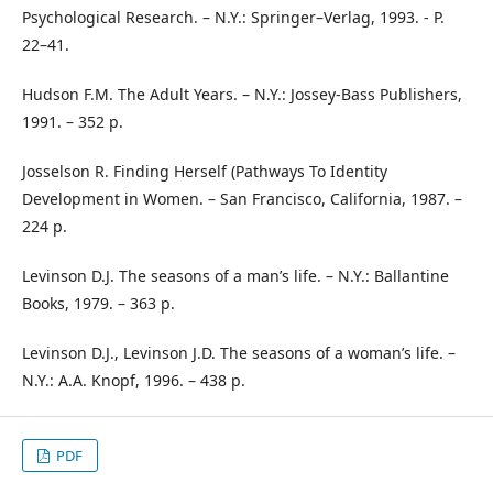
Psychological Research. – N.Y.: Springer–Verlag, 1993. - P.
22–41.
Hudson F.M. The Adult Years. – N.Y.: Jossey-Bass Publishers,
1991. – 352 p.
Josselson R. Finding Herself (Pathways To Identity
Development in Women. – San Francisco, California, 1987. –
224 p.
Levinson D.J. The seasons of a man’s life. – N.Y.: Ballantine
Books, 1979. – 363 p.
Levinson D.J., Levinson J.D. The seasons of a woman’s life. –
N.Y.: A.A. Knopf, 1996. – 438 p.
PDF