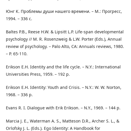
Юнг К. Проблемы души нашего времени. – М.: Прогресс,
1994. – 336 с.
Baltes P.B., Reese H.W. & Lipsitt L.P. Life-span developmental
psychology // M. R. Rosenzweig & L.W. Porter (Eds.), Annual
review of psychology. – Palo Alto, CA: Annuals reviews, 1980.
– P. 65-110.
Erikson E.H. Identity and the life cycle. – N.Y.: International
Universities Press, 1959. – 192 p.
Erikson E.H. Identity: Youth and Crisis. – N.Y.: W. W. Norton,
1968. – 336 p.
Evans R. I. Dialogue with Erik Erikson. – N.Y., 1969. – 144 p.
Marcia J. E., Waterman A. S., Matteson D.R., Archer S. L., &
Orlofsky J. L. (Eds.). Ego Identity: A Handbook for