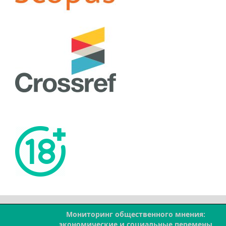
Мониторинг общественного мнения:
--
экономические и социальные перемены