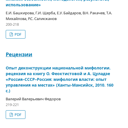
использование»
Е.И. Башкирова, Г.И. Щерба, Е.У. Байдаров, В.Н. Ракачев, Т.А.
Михайлова, Р.С. Саликжанов
200-218
PDF
Рецензии
Опыт деконструкции национальной мифологии.
рецензия на книгу О. Феоктистовой и А. Цуладзе
«Россия–СССР–Россия: мифология власти: опыт
управления на местах» (Ханты-Мансийск, 2010. 160
с.)
Валерий Валерьевич Федоров
219-221
PDF