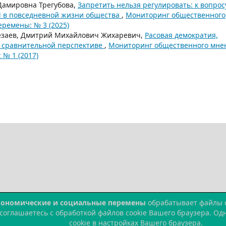
Дамировна Трегубова,
Запретить нельзя регулировать: к вопрос
И в повседневной жизни общества
,
Мониторинг общественного
ремены: № 3 (2025)
 Резаев, Дмитрий Михайлович Жихаревич,
Расовая демократия,
в сравнительной перспективе
,
Мониторинг общественного мне
№ 1 (2017)
кономические и социальные перемены
обрабатывает файлы co
 соглашаетесь с обработкой файлов cookie Вашего браузера. О
cookie в настройках Вашего браузера.