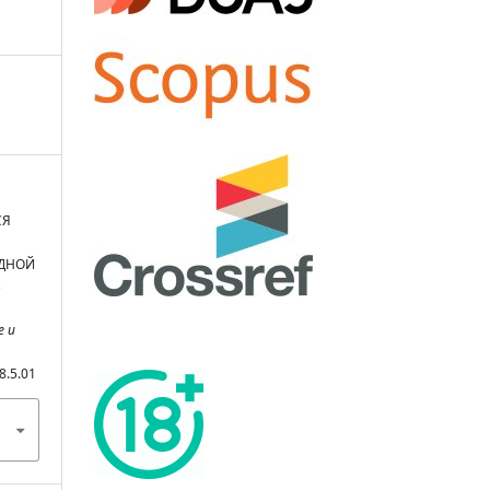
СЯ
ДНОЙ
В
е и
8.5.01