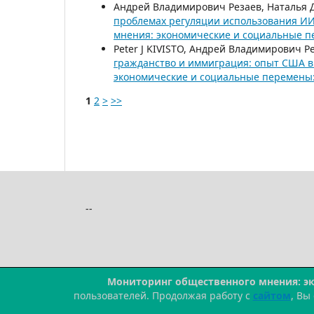
Андрей Владимирович Резаев, Наталья 
проблемах регуляции использования И
мнения: экономические и социальные пе
Peter J KIVISTO, Андрей Владимирович
гражданство и иммиграция: опыт США 
экономические и социальные перемены: 
1
2
>
>>
--
Мониторинг общественного мнения: э
пользователей. Продолжая работу с
сайтом
, Вы