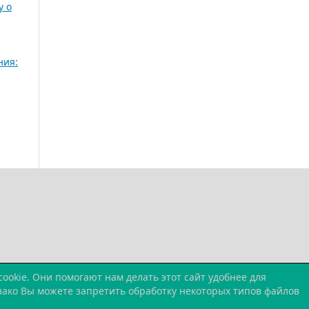
у о
ния:
okie. Они помогают нам делать этот сайт удобнее для
днако Вы можете запретить обработку некоторых типов файлов