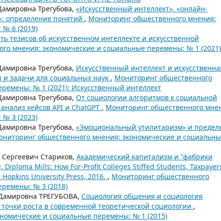
Дамировна Трегубова,
«Искусственный интеллект», «онлайн-
ь»: определение понятий
,
Мониторинг общественного мнения:
№ 6 (2019)
ть тезисов об искусственном интеллекте и искусственной
го мнения: экономические и социальные перемены: № 1 (2021)
Дамировна Трегубова,
Искусственный интеллект и искусственна
 и задачи для социальных наук
,
Мониторинг общественного
ремены: № 1 (2021): Искусственный интеллект
Дамировна Трегубова,
От социологии алгоритмов к социальной
 анализ кейсов API и ChatGPT
,
Мониторинг общественного мне
№ 3 (2023)
Дамировна Трегубова,
«Эмоциональный утилитаризм» и предел
ониторинг общественного мнения: экономические и социальн
 Сергеевич Стариков,
Академический капитализм и "фабрики
Diploma Mills: How For-Profit Colleges Stiffed Students, Taxpayer
 Hopkins University Press, 2016.
,
Мониторинг общественного
ремены: № 3 (2018)
 Дамировна ТРЕГУБОВА,
Социология общения и социология
 точки роста в современной теоретической социологии
,
номические и социальные перемены: № 1 (2015)