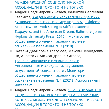
МЕЖДУНАРОДНОЙ СОЦИОЛОГИЧЕСКОЙ
АССОЦИАЦИИ В ТОРОНТО И НЕ ТОЛЬКО
Андрей Владимирович Резаев, Валентин Сергеевич
Стариков,
Академический капитализм и "фабрики
дипломов" Рецензия на книгу: Angulo A. J. Diploma
Mills: How For-Profit Colleges Stiffed Students,
Taxpayers, and the American Dream. Baltimore: Johns
Hopkins University Press, 2016.
,
Мониторинг
общественного мнения: экономические и
социальные перемены: № 3 (2018)
Наталья Дамировна Трегубова, Максим Леонидович
Ни, Анастасия Александровна Китаева,
Транснационализм в режиме онлайн:
миграционные исследования в условиях
искусственной социальности
,
Мониторинг
общественного мнения: экономические и
социальные перемены: № 1 (2021): Искусственный
интеллект
Андрей Владимирович Резаев,
ЧЕМ ЗАНИМАЮТСЯ
СОЦИОЛОГИ В XXI ВЕКЕ: ВЗГЛЯД НА ВСЕМИРНЫЙ
КОНГРЕСС МЕЖДУНАРОДНОЙ СОЦИОЛОГИЧЕСКОЙ
АССОЦИАЦИИ В ТОРОНТО И НЕ ТОЛЬКО
,