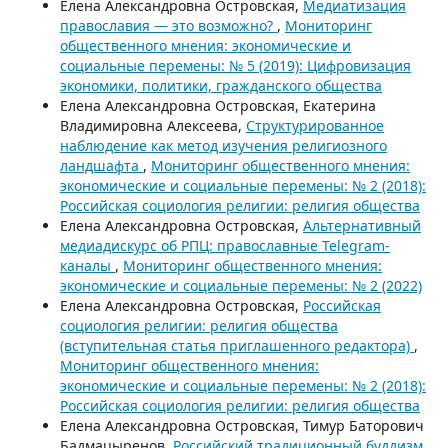
Елена Александровна Островская,
Медиатизация
православия — это возможно?
,
Мониторинг
общественного мнения: экономические и
социальные перемены: № 5 (2019): Цифровизация
экономики, политики, гражданского общества
Елена Александровна Островская, Екатерина
Владимировна Алексеева,
Структурированное
наблюдение как метод изучения религиозного
ландшафта
,
Мониторинг общественного мнения:
экономические и социальные перемены: № 2 (2018):
Российская социология религии: религия общества
Елена Александровна Островская,
Альтернативный
медиадискурс об РПЦ: православные Telegram-
каналы
,
Мониторинг общественного мнения:
экономические и социальные перемены: № 2 (2022)
Елена Александровна Островская,
Российская
социология религии: религия общества
(вступительная статья приглашенного редактора)
,
Мониторинг общественного мнения:
экономические и социальные перемены: № 2 (2018):
Российская социология религии: религия общества
Елена Александровна Островская, Тимур Баторович
Бадмацыренов,
Российский традиционный буддизм