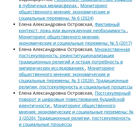
в публичных медиасферах
,
Мониторинг
общественного мнения: экономические и
социальные перемены: № 6 (2024)
Елена Александровна Островская,
Фиктивный
контекст: ложь или вынужденная необходимость
,
Мониторинг общественного мнения:
экономические и социальные перемены: № 5 (2017)
Елена Александровна Островская,
Множественная
постсекулярность: реинституционализация
традиционных религий и острая потребность в
эмпирических исследованиях
,
Мониторинг
общественного мнения: экономические и
социальные перемены: № 3 (2026): Традиционные
религии, постсекулярность и социальные процессы
Елена Александровна Островская,
Постсекулярный
поворот и цифровые повествования буддийской
идентичности
,
Мониторинг общественного
мнения: экономические и социальные перемены: №
3 (2026): Традиционные религии, постсекулярность
и социальные процессы