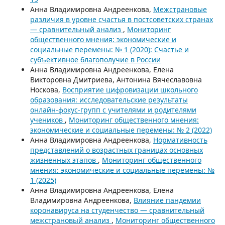
Анна Владимировна Андреенкова,
Межстрановые
различия в уровне счастья в постсоветских странах
— сравнительный анализ
,
Мониторинг
общественного мнения: экономические и
социальные перемены: № 1 (2020): Счастье и
субъективное благополучие в России
Анна Владимировна Андреенкова, Елена
Викторовна Дмитриева, Антонина Вячеславовна
Носкова,
Восприятие цифровизации школьного
образования: исследовательские результаты
онлайн-фокус-групп с учителями и родителями
учеников
,
Мониторинг общественного мнения:
экономические и социальные перемены: № 2 (2022)
Анна Владимировна Андреенкова,
Нормативность
представлений о возрастных границах основных
жизненных этапов
,
Мониторинг общественного
мнения: экономические и социальные перемены: №
1 (2025)
Анна Владимировна Андреенкова, Елена
Владимировна Андреенкова,
Влияние пандемии
коронавируса на студенчество — сравнительный
межстрановый анализ
,
Мониторинг общественного