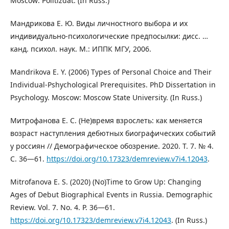
Moscow: Politizdat. (In Russ.)
Мандрикова Е. Ю. Виды личностного выбора и их
индивидуально-психологические предпосылки: дисс. …
канд. психол. наук. М.: ИППК МГУ, 2006.
Mandrikova E. Y. (2006) Types of Personal Choice and Their
Individual-Pshychological Prerequisites. PhD Dissertation in
Psychology. Moscow: Moscow State University. (In Russ.)
Митрофанова Е. С. (Не)время взрослеть: как меняется
возраст наступления дебютных биографических событий
у россиян // Демографическое обозрение. 2020. Т. 7. № 4.
С. 36―61.
https://doi.org/10.17323/demreview.v7i4.12043
.
Mitrofanova E. S. (2020) (No)Time to Grow Up: Changing
Ages of Debut Biographical Events in Russia. Demographic
Review. Vol. 7. No. 4. P. 36―61.
https://doi.org/10.17323/demreview.v7i4.12043
. (In Russ.)