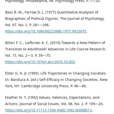
Psychology. Philadelphia, PA: Psychology Press. P. 1―20.
Bass B. M., Farrow D. L. (1977) Quantitative Analyses of
Biographies of Political Figures. The Journal of Psychology.
Vol. 97. No. 2. P. 281―296.
https://doi.org/10.1080/00223980.1977.9923975
.
Billari F. C., Liefbroer A. C. (2010) Towards a New Pattern of
Transition to Adulthood? Advances in Life Course Research.
Vol. 15. No. 2―3. P. 59―75.
https://doi.org/10.1016/j.alcr.2010.10.003
.
Elder G. H. Jr. (1995). Life Trajectories in Changing Societies.
In: Bandura A. (ed.) Self-Efficacy in Changing Societies. New
York, NY: Cambridge University Press. P. 46―68.
Feather N. T. (1992) Values, Valences, Expectations, and
Actions. Journal of Social Issues. Vol. 48. No. 2. P. 109―24.
https://doi.org/10.1111/j.1540-4560.1992.tb00887.x
.