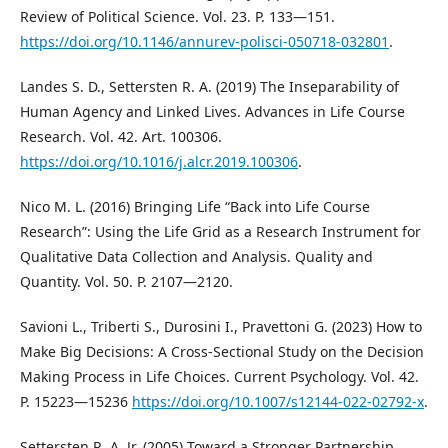
Review of Political Science. Vol. 23. P. 133―151.
https://doi.org/10.1146/annurev-polisci-050718-032801
.
Landes S. D., Settersten R. A. (2019) The Inseparability of
Human Agency and Linked Lives. Advances in Life Course
Research. Vol. 42. Art. 100306.
https://doi.org/10.1016/j.alcr.2019.100306
.
Nico M. L. (2016) Bringing Life “Back into Life Course
Research”: Using the Life Grid as a Research Instrument for
Qualitative Data Collection and Analysis. Quality and
Quantity. Vol. 50. P. 2107―2120.
Savioni L., Triberti S., Durosini I., Pravettoni G. (2023) How to
Make Big Decisions: A Cross-Sectional Study on the Decision
Making Process in Life Choices. Current Psychology. Vol. 42.
P. 15223―15236
https://doi.org/10.1007/s12144-022-02792-x
.
Settersten R. A. Jr. (2005) Toward a Stronger Partnership