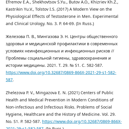
Efremov E.A., Shekhovtsov S.Yu., Butov A.O., Khizriev Kh.Z.,
Kastrikin Yu.V., Tolstov I.S. (2017) A Modern View on the
Physiological Effects of Testosterone in Men. Experimental
and Clinical Urology. No. 3. Р. 64-69. (In Russ.)
Железова П. В., Мингазова Э. Н. Центры общественного
здоровья и медицинской профилактики в современных
условиях неинфекционных и инфекционных рисков //
Проблемы социальной гигиены, здравоохранения и
истории медицины. 2021. Т. 29. № S1. С. 582-587.
https://www.doi.org/10.32687/0869-866X-2021-29-s1-582-
587
.
Zhelezova P. V., Mingazova E. N. (2021) Centers of Public
Health and Medical Prevention in Modern Conditions of
Non-infectious and Infectious Risks. Problems of Social
Hygiene, Healthcare and the History of Medicine. Vol. 29.
No. S1. Р. 582-587.
https://www.doi.org/10.32687/0869-866X-
2021-29-s1-582-587
. (In Russ.)