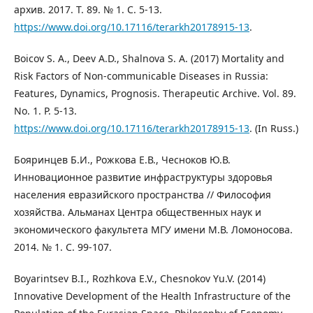
архив. 2017. Т. 89. № 1. С. 5-13.
https://www.doi.org/10.17116/terarkh20178915-13
.
Boicov S. A., Deev A.D., Shalnova S. A. (2017) Mortality and
Risk Factors of Non-communicable Diseases in Russia:
Features, Dynamics, Prognosis. Therapeutic Archive. Vol. 89.
No. 1. Р. 5-13.
https://www.doi.org/10.17116/terarkh20178915-13
. (In Russ.)
Бояринцев Б.И., Рожкова Е.В., Чесноков Ю.В.
Инновационное развитие инфраструктуры здоровья
населения евразийского пространства // Философия
хозяйства. Альманах Центра общественных наук и
экономического факультета МГУ имени М.В. Ломоносова.
2014. № 1. С. 99-107.
Boyarintsev B.I., Rozhkova E.V., Chesnokov Yu.V. (2014)
Innovative Development of the Health Infrastructure of the