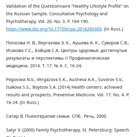
Validation of the Questionnaire “Healthy Lifestyle Profile” on
the Russian Sample. Consultative Psychology and
Psychotherapy. Vol. 26. No. 3. P. 164-190.
https://www.doi.org/10.17759/cpp.2018260309
. (In Russ.)
Погосова Н. В., Вергазова Э. К., Аушева А. К., Суворов С.В.,
Исакова С.С., Бойцов С.А. Центры здоровья: достигнутые
результаты и перспективы // Профилактическая
медицина. 2014. Т. 17. № 4. С. 16-24.
Pogosova N.V., Vergazova E.K., Ausheva A.K., Suvorov S.V.,
Isakova S.S., Boytsov S.A. (2014) Health centers: achieved
results and prospects. Preventive Medicine. Vol. 17. No. 4. Р.
16-24. (In Russ.)
Сатир В. Психотерапия семьи. СПб.: Речь, 2000.
Satyr V. (2000) Family Psychotherapy. St. Petersburg: Speech.