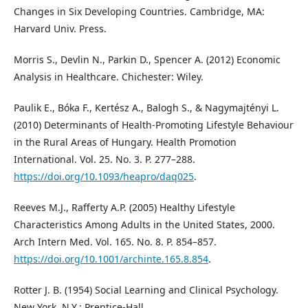
Changes in Six Developing Countries. Cambridge, MA:
Harvard Univ. Press.
Morris S., Devlin N., Parkin D., Spencer A. (2012) Economic
Analysis in Healthcare. Chichester: Wiley.
Paulik E., Bóka F., Kertész A., Balogh S., & Nagymajtényi L.
(2010) Determinants of Health-Promoting Lifestyle Behaviour
in the Rural Areas of Hungary. Health Promotion
International. Vol. 25. No. 3. P. 277–288.
https://doi.org/10.1093/heapro/daq025
.
Reeves M.J., Rafferty A.P. (2005) Healthy Lifestyle
Characteristics Among Adults in the United States, 2000.
Arch Intern Med. Vol. 165. No. 8. P. 854–857.
https://doi.org/10.1001/archinte.165.8.854
.
Rotter J. B. (1954) Social Learning and Clinical Psychology.
New York, N.Y.: Prentice-Hall.