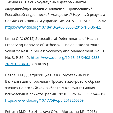
Лисина О. В. Социокультурные детерминанты
здоровьесберегающего поведения православной
Российской студенческой молодежи // Научный результат.
Серия: Социология и управление. 2015. Т. 1. № 3. С. 36-42.
https://www.doi.org/10.18413/2408-9338-2015-1-3-36-42
.
Lisina O. V. (2015) Sociocultural Determinants of Health-
Preserving Behavior of Orthodox Russian Student Youth.
Scientific Result. Series: Sociology and Management. Vol. 1.
No. 3. Р. 36-42.
https://www.doi.org/10.18413/2408-9338-
2015-1-3-36-42
. (In Russ.)
Петраш М.Д., Стрижицкая О.Ю., Муртазина И.Р.
Валидизация опросника «Профиль здо¬рового образа
жизни» на российской выборке // Консультативная
психология и психоте¬рапия. 2018. Т. 26. № 3. С. 164—190.
https://www.doi.org/10.17759/cpp.2018260309
.
Petrash M.D., Strizhitskaya O.Yu., Murtazina I.R. (2018)