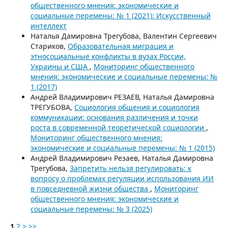
общественного мнения: экономические и
социальные перемены: № 1 (2021): Искусственный
интеллект
Наталья Дамировна Трегубова, Валентин Сергеевич
Стариков,
Образовательная миграция и
этносоциальные конфликты в вузах России,
Украины и США
,
Мониторинг общественного
мнения: экономические и социальные перемены: №
1 (2017)
Андрей Владимирович РЕЗАЕВ, Наталья Дамировна
ТРЕГУБОВА,
Социология общения и социология
коммуникации: основания различения и точки
роста в современной теоретической социологии
,
Мониторинг общественного мнения:
экономические и социальные перемены: № 1 (2015)
Андрей Владимирович Резаев, Наталья Дамировна
Трегубова,
Запретить нельзя регулировать: к
вопросу о проблемах регуляции использования ИИ
в повседневной жизни общества
,
Мониторинг
общественного мнения: экономические и
социальные перемены: № 3 (2025)
1
2
>
>>