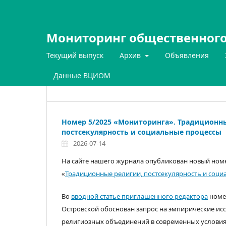
Мониторинг общественного
Текущий выпуск
Архив
Объявления
Данные ВЦИОМ
Номер 5/2025 «Мониторинга». Традиционн
постсекулярность и социальные процессы
2026-07-14
На сайте нашего журнала опубликован новый ном
«
Традиционные религии, постсекулярность и соц
Во
вводной статье приглашенного редактора
номер
Островской обоснован запрос на эмпирические ис
религиозных объединений в современных условиях