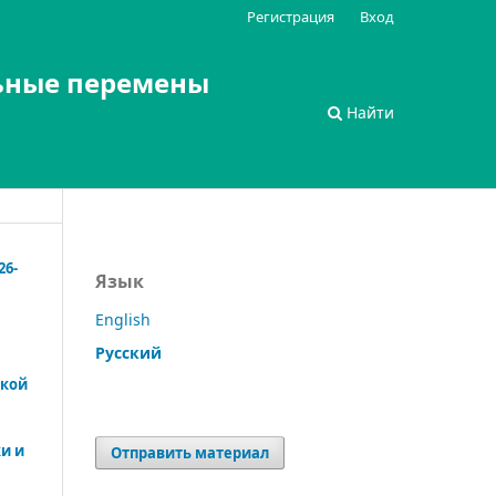
Регистрация
Вход
ьные перемены
Найти
26-
Язык
English
Русский
ской
и и
Отправить материал