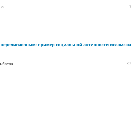
на
 нерелигиозным: пример социальной активности исламски
льбаева
93