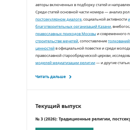
авторы включенных в подборку статей и направлен
Среди статей основной части номера — анализ ро
постсекулярном диалоге
, социальной активности
благотворительных организаций Казани
, внебого
православных приходов Москвы
и современного п
строительстве мечетей
, сопоставление
толкований
ценностей
в официальной повестке и среди молод
православной старообрядческой церкви, исследо
моделей медиатизации религии
— и другие статьи
Читать дальше
Текущий выпуск
№ 3 (2026): Традиционные религии, постсе