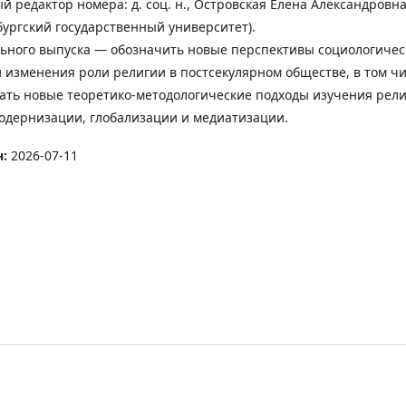
 редактор номера: д. соц. н., Островская Елена Александровн
бургский государственный университет).
ьного выпуска — обозначить новые перспективы социологичес
 изменения роли религии в постсекулярном обществе, в том ч
ать новые теоретико-методологические подходы изучения рел
модернизации, глобализации и медиатизации.
н:
2026-07-11