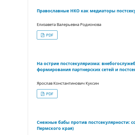
Православные НКО как медиаторы постсеку
Елизавета Валерьевна Родионова
PDF
На острие постсекуляризма: внебогослуже
формирования партнерских сетей и постс
Ярослав Константинович Куксин
PDF
Снежные бабы против постсекулярности: с
Пермского края)