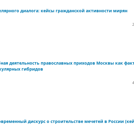
лярного диалога: кейсы гражданской активности мирян
бная деятельность православных приходов Москвы как фак
екулярных гибридов
овременный дискурс о строительстве мечетей в России (ке