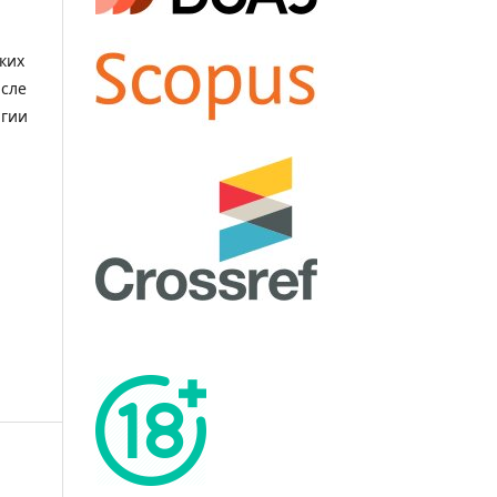
а
ких
исле
игии