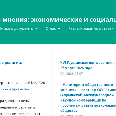
 мнения: экономические и социал
Этика и документы
О нас
Ретрагированные статьи
ые религии,
XVI Грушинская конференция: 
27 марта 2026 года
2026-03-07
ер — специальный №3/2026
«Мониторинг общественного
иальные процессы
».
мнения» — партнер XXVI Ясин
(Апрельской) международной
научной конференции по
а д. соц. н. Елены
проблемам развития экономик
следования религии и
общества
, а также представлены