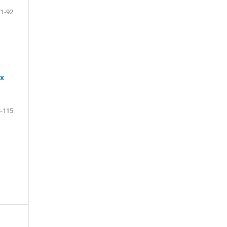
71-92
х
-115