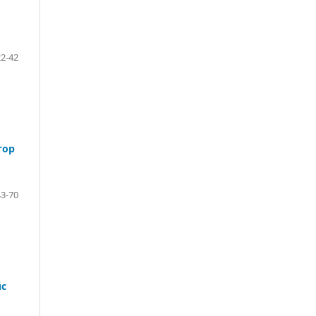
22-42
тор
43-70
йс