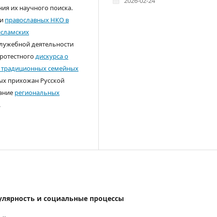
2026-02-24
ия их научного поиска.
ли
православных НКО в
исламских
служебной деятельности
ротестного
дискурса о
 традиционных семейных
ых прихожан Русской
вание
региональных
.
кулярность и социальные процессы