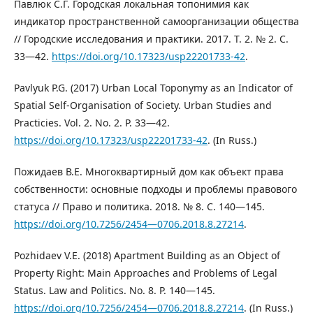
Павлюк С.Г. Городская локальная топонимия как
индикатор пространственной самоорганизации общества
// Городские исследования и практики. 2017. Т. 2. № 2. С.
33—42.
https://doi.org/10.17323/usp22201733-42
.
Pavlyuk P.G. (2017) Urban Local Toponymy as an Indicator of
Spatial Self-Organisation of Society. Urban Studies and
Practicies. Vol. 2. No. 2. P. 33—42.
https://doi.org/10.17323/usp22201733-42
. (In Russ.)
Пожидаев В.Е. Многоквартирный дом как объект права
собственности: основные подходы и проблемы правового
статуса // Право и политика. 2018. № 8. С. 140—145.
https://doi.org/10.7256/2454—0706.2018.8.27214
.
Pozhidaev V.E. (2018) Apartment Building as an Object of
Property Right: Main Approaches and Problems of Legal
Status. Law and Politics. No. 8. P. 140—145.
https://doi.org/10.7256/2454—0706.2018.8.27214
. (In Russ.)