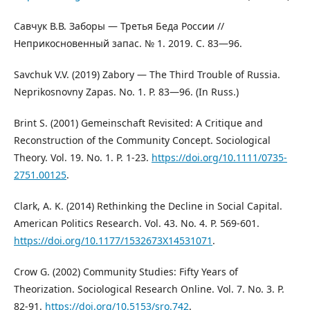
Савчук В.В. Заборы — Третья Беда России //
Неприкосновенный запас. № 1. 2019. С. 83—96.
Savchuk V.V. (2019) Zabory — The Third Trouble of Russia.
Neprikosnovny Zapas. No. 1. P. 83—96. (In Russ.)
Brint S. (2001) Gemeinschaft Revisited: A Critique and
Reconstruction of the Community Concept. Sociological
Theory. Vol. 19. No. 1. P. 1-23.
https://doi.org/10.1111/0735-
2751.00125
.
Clark, A. K. (2014) Rethinking the Decline in Social Capital.
American Politics Research. Vol. 43. No. 4. P. 569-601.
https://doi.org/10.1177/1532673X14531071
.
Crow G. (2002) Community Studies: Fifty Years of
Theorization. Sociological Research Online. Vol. 7. No. 3. P.
82-91.
https://doi.org/10.5153/sro.742
.