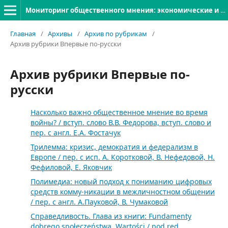
Мониторинг общественного мнения: экономические и социальные перемены
Главная
/
Архивы
/
Архив по рубрикам
/
Архив рубрики Впервые по-русски
Архив рубрики Впервые по-
русски
Насколько важно общественное мнение во время
войны? / вступ. слово В.В. Федорова, вступ. слово и
пер. с англ. Е.А. Фостачук
Трилемма: кризис, демократия и федерализм в
Европе / пер. с исп. А. Коротковой, В. Нефедовой, Н.
Фефиловой, Е. Яковчик
Полимедиа: новый подход к пониманию цифровых
средств комму-никации в межличностном общении
/ пер. с англ. А.Пауковой, В. Чумаковой
Справедливость. Глава из книги: Fundamenty
dobrego społeczeństwa. Wartości / pod red.