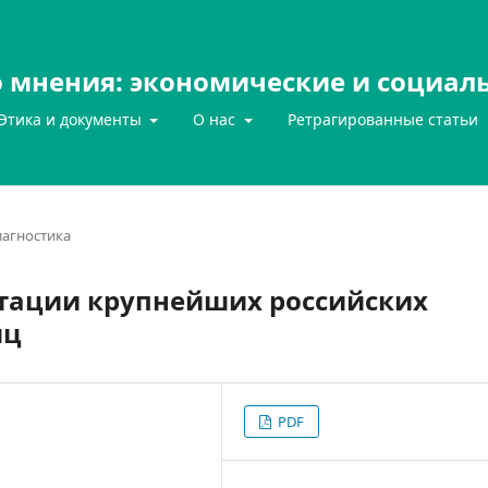
 мнения: экономические и социал
Этика и документы
О нас
Ретрагированные статьи
агностика
тации крупнейших российских
иц
PDF