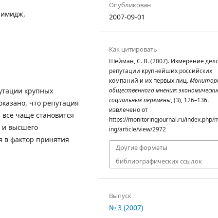
Опубликован
 имидж,
2007-09-01
Как цитировать
Шейман, С. В. (2007). Измерение дел
репутации крупнейших российских
компаний и их первых лиц.
Монитор
путации крупных
общественного мнения: экономически
социальные перемены
, (3), 126–136.
оказано, что репутация
извлечено от
 все чаще становится
https://monitoringjournal.ru/index.php/
 и высшего
ing/article/view/2972
 в фактор принятия
Другие форматы
библиографических ссылок
Выпуск
№ 3 (2007)