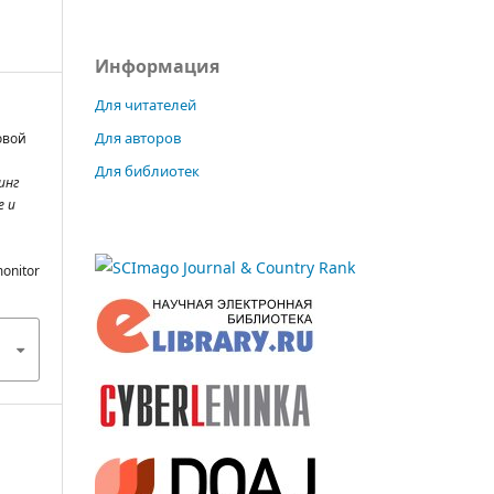
Информация
Для читателей
Для авторов
овой
Для библиотек
инг
е и
monitor