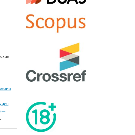
еские
ензии
буция
е —
.