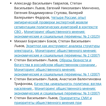
Александр Васильевич Гаврилов, Степан
Васильевич Львов, Евгений Николаевич Минченко,
Евгения Владимировна Стулова, Валерий
Валерьевич Федоров,
Четыре России: опыт
эмпирической проверки экспертной модели
сегментации политических аудиторий в контексте
СВО
,
Мониторинг общественного мнения:
экономические и социальные перемены: № 2 (2025)
Михаил Борисович Боков, Степан Васильевич
Львов,
Экзитпол как инструмент анализа структуры
электората
,
Мониторинг общественного мнения:
экономические и социальные перемены: № 2 (2007)
Степан Васильевич Львов,
Образы бедности и
богатства в российском общественном сознании
,
Мониторинг общественного мнения:
экономические и социальные перемены: № 1 (2007)
Степан Васильевич Львов, Анастасия Валентиновна
Трифонова,
Качества «идеального» политика: взгляд
населения
,
Мониторинг общественного мнения:
экономические и социальные перемены: № 3 (2007)
Степан Васильевич Львов,
Приоритеты СМИ и
приоритеты общественного мнения при