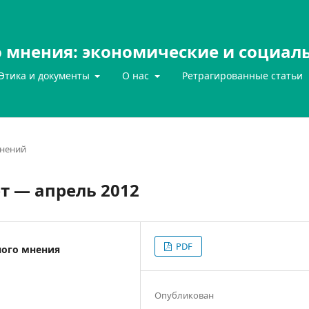
 мнения: экономические и социал
Этика и документы
О нас
Ретрагированные статьи
нений
т — апрель 2012
PDF
ного мнения
Опубликован