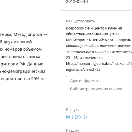
2012-05-10
Как цитировать
Всероссийский центр изучения
тник». Метод опроса —
общественного мнения. (2012).
Мониторинг мнений: март — апрель 
й двухосновной
Мониторинг общественного мнения:
ых номеров объемом
экономические и социальные перемен
нове полного списка
23—68. извлечено от
рритории РФ. Данные
https://monitoringjournal.ru/index.php/
ing/article/view/2702
льно-демографическим
 вероятностью 95% не
Другие форматы
библиографических ссылок
Выпуск
№ 2 (2012)
Раздел