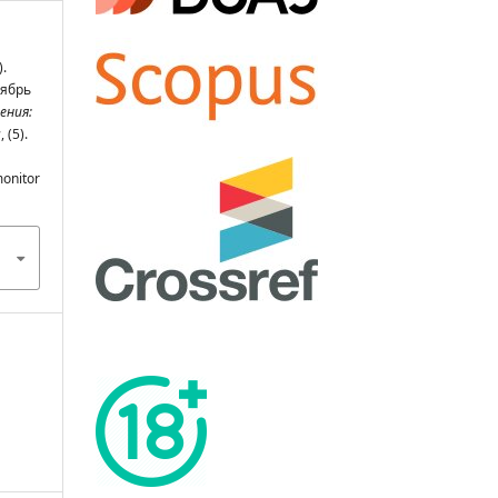
.
тябрь
ения:
ы
, (5).
monitor