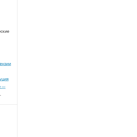
еские
ензии
буция
е —
.