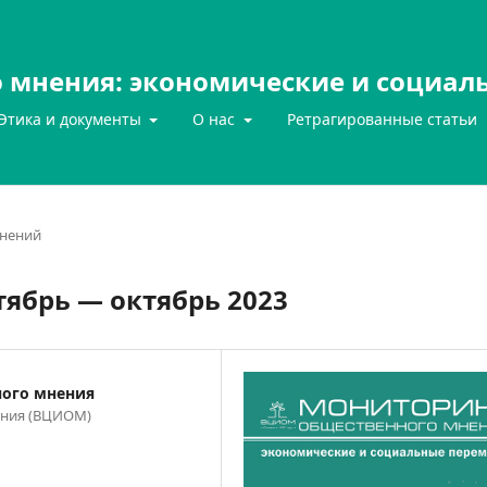
 мнения: экономические и социал
Этика и документы
О нас
Ретрагированные статьи
нений
ябрь — октябрь 2023
ного мнения
ения (ВЦИОМ)