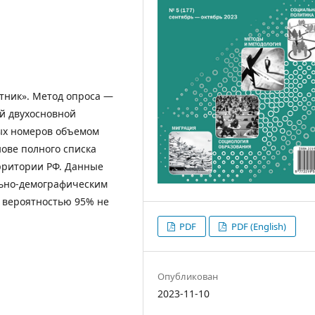
тник». Метод опроса —
й двухосновной
ых номеров объемом
нове полного списка
рритории РФ. Данные
льно-демографическим
 вероятностью 95% не
PDF
PDF (English)
Опубликован
2023-11-10