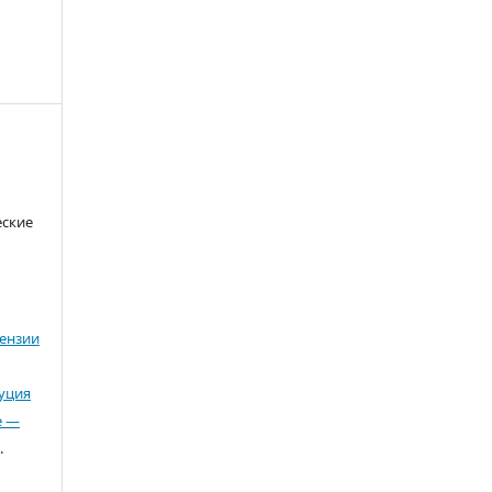
еские
ензии
буция
е —
.