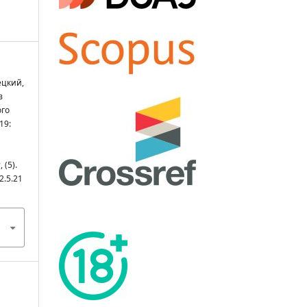
рецкий,
в
ого
19:
ы
, (5).
2.5.21