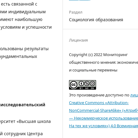
есть связанной с
лями индивидуальным
Раздел
а имеют наибольшую
Социология образования
 условиям и успешности
Лицензия
пользованы результаты
Copyright (c) 2022 Мониторинг
 фундаментальных
общественного мнения: экономич
и социальные перемены
Это произведение доступно по
лиц
Creative Commons «Attribution-
исследовательский
NonCommercial-ShareAlike» («Атри
— Некоммерческое использовани
ерситет «Высшая школа
На тех же условиях») 4.0 Всемирная
ый сотрудник Центра