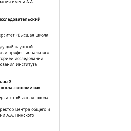
вания имени А.А.
сследовательский
ерситет «Высшая школа
ведущий научный
ов и профессионального
торией исследований
зования Института
льный
 школа экономики»
ерситет «Высшая школа
иректор Центра общего и
ни А.А. Пинского