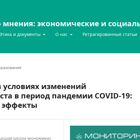
 мнения: экономические и социал
Этика и документы
О нас
Ретрагированные статьи
бразования
в условиях изменений
ста в период пандемии COVID-19:
и эффекты
Высшая школа экономики»