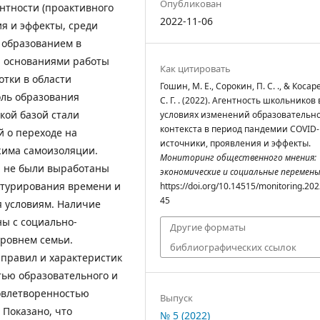
Опубликован
нтности (проактивного
2022-11-06
ия и эффекты, среди
образованием в
и основаниями работы
Как цитировать
тки в области
Гошин, М. Е., Сорокин, П. С. ., & Коса
оль образования
С. Г. . (2022). Агентность школьников 
кой базой стали
условиях изменений образовательн
контекста в период пандемии COVID-
й о переходе на
источники, проявления и эффекты.
жима самоизоляции.
Мониторинг общественного мнения:
й не были выработаны
экономические и социальные перемен
ктурирования времени и
https://doi.org/10.14515/monitoring.202
45
 условиям. Наличие
ны с социально-
Другие форматы
уровнем семьи.
библиографических ссылок
 правил и характеристик
тью образовательного и
довлетворенностью
Выпуск
 Показано, что
№ 5 (2022)