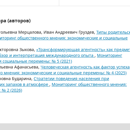
ра (авторов)
тольевна Мерцалова, Иван Андреевич Груздев,
Типы родительс
иторинг общественного мнения: экономические и социальные
икторовна Зыкова,
«Трансформирующая агентность» как предме
 обзор и интерпретация международного опыта
,
Мониторинг
и социальные перемены: № 5 (2021)
льевна Афанасьева,
Человеческая агентность как фактор успеха
 мнения: экономические и социальные перемены: № 4 (2025)
ровна Бударина,
Стратегии поведения населения при
их запахов в атмосфере
,
Мониторинг общественного мнения:
№ 2 (2026)