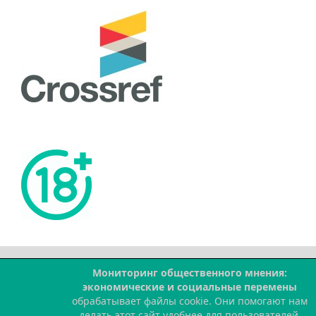
Мониторинг общественного мнения:
--
экономические и социальные перемены
обрабатывает файлы cookie. Они помогают нам
делать этот сайт удобнее для пользователей.