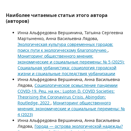
Наиболее читаемые статьи этого автора
(авторов)
Инна Альфредовна Вершинина, Татьяна Сергеевна
Мартыненко, Анна Васильевна Лядова,
Экологическая культура современных городов:
поиск пути к экологическому благополучию
,
Мониторинг общественного мнения:
экономические и социальные перемены: № 5 (2025):
Социальная урбанистика: социология городской
жизни и социальные последствия урбанизации
Инна Альфредовна Вершинина, Анна Васильевна
Лядова,
Cоциологическое осмысление пандемии
COVID-19. Рец. на кн.: Lupton D. COVID Societies:
Theorising the Coronavirus Crisis. Abingdon:
Routledge, 2022
,
Мониторинг общественного
мнения: экономические и социальные перемены: №
4 (2023)
Инна Альфредовна Вершинина, Анна Васильевна
Лядова,
Города — острова экологической надежды?