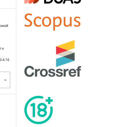
домой
е и
0.4.16