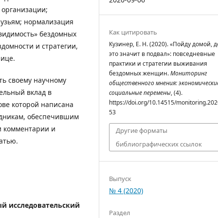
 организации;
узьям; нормализация
Как цитировать
евидимость» бездомных
Кузинер, Е. Н. (2020). «Пойду домой, 
домности и стратегии,
это значит в подвал»: повседневные
ице.
практики и стратегии выживания
бездомных женщин.
Мониторинг
ть своему научному
общественного мнения: экономически
ельный вклад в
социальные перемены
, (4).
https://doi.org/10.14515/monitoring.202
ове которой написана
53
одникам, обеспечившим
и комментарии и
Другие форматы
атью.
библиографических ссылок
Выпуск
№ 4 (2020)
й исследовательский
Раздел