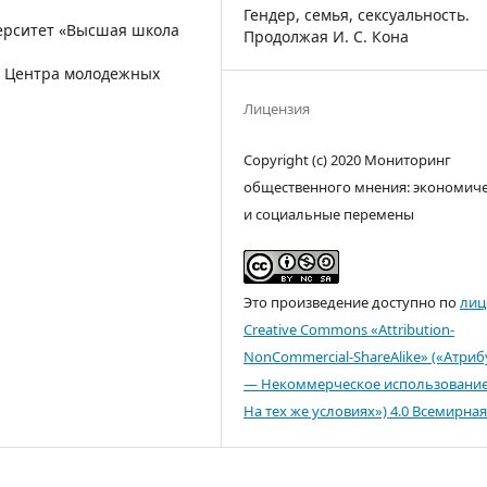
Гендер, семья, сексуальность.
ерситет «Высшая школа
Продолжая И. С. Кона
ь Центра молодежных
Лицензия
Copyright (c) 2020 Мониторинг
общественного мнения: экономич
и социальные перемены
Это произведение доступно по
лиц
Creative Commons «Attribution-
NonCommercial-ShareAlike» («Атри
— Некоммерческое использовани
На тех же условиях») 4.0 Всемирная