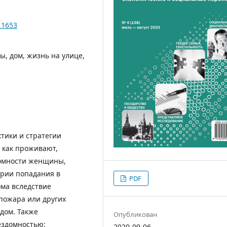
.1653
, дом, жизнь на улице,
тики и стратегии
 как проживают,
домности женщины,
ории попадания в
PDF
ома вследствие
пожара или других
дом. Также
Опубликован
ездомностью:
2020-09-06