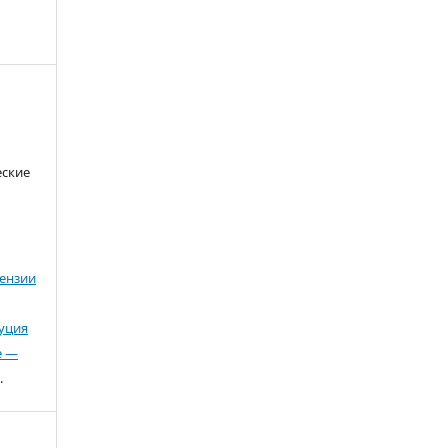
еские
ензии
буция
е —
.