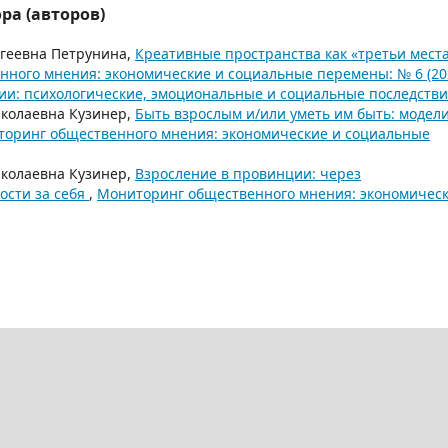
ра (авторов)
ргеевна Петрунина,
Креативные пространства как «третьи места
ного мнения: экономические и социальные перемены: № 6 (202
ии: психологические, эмоциональные и социальные последств
иколаевна Кузинер,
Быть взрослым и/или уметь им быть: модел
оринг общественного мнения: экономические и социальные
иколаевна Кузинер,
Взросление в провинции: через
ности за себя
,
Мониторинг общественного мнения: экономичес