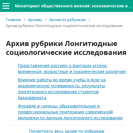
Мониторинг общественного мнения: экономические и социальные перемены
Главная
/
Архивы
/
Архив по рубрикам
/
Архив рубрики Лонгитюдные социологические исследования
Архив рубрики Лонгитюдные
социологические исследования
Представления россиян о факторах успеха:
временны́е, возрастные и поколенческие различия
Влияние работы во время учебы в вузе на
академическую успеваемость: результаты
лонгитюдного исследования студентов
бакалавриата
Журавли и синицы: образовательные и
профессиональные притязания современной
молодежи по данным лонгитюдного исследования
Посмотреть весь архив по рубрикам