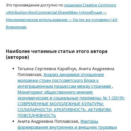
Это произведение доступно по
лицензии Creative Commons
«Attribution-NonCommercial-ShareAlike» («Атрибуция —
Некоммерческое использование — На тех же условиях») 4.0
Всемирная
.
Наиболее читаемые статьи этого автора
(авторов)
Татьяна Сергеевна Карабчук, Анита Андреевна
Поплавская,
Анализ динамики отношения
молодежи стран постсоветского блока к
интеграционным процессам между странами
,
Мониторинг общественного мнения:
экономические и социальные перемены: № 1 (2019):
СОВРЕМЕННЫЕ МОЛОДЕЖНЫЕ КУЛЬТУРЫ:
СОЛИДАРНОСТИ, КРЕАТИВНОСТЬ, АКТИВИЗМ,
ПОВСЕДНЕВНОСТЬ
Анита Андреевна Поплавская,
Факторы
формирования внутренних и внешних трудовых