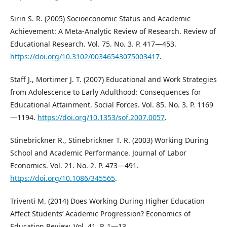
Sirin S. R. (2005) Socioeconomic Status and Academic
Achievement: A Meta-Analytic Review of Research. Review of
Educational Research. Vol. 75. No. 3. P. 417—453.
https://doi.org/10.3102/00346543075003417
.
Staff J., Mortimer J. T. (2007) Educational and Work Strategies
from Adolescence to Early Adulthood: Consequences for
Educational Attainment. Social Forces. Vol. 85. No. 3. P. 1169
—1194.
https://doi.org/10.1353/sof.2007.0057
.
Stinebrickner R., Stinebrickner T. R. (2003) Working During
School and Academic Performance. Journal of Labor
Economics. Vol. 21. No. 2. P. 473—491.
https://doi.org/10.1086/345565
.
Triventi M. (2014) Does Working During Higher Education
Affect Students’ Academic Progression? Economics of
Education Review. Vol. 41. P. 1—13.