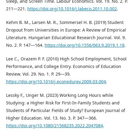
Sleep, and Screen Time. Labour Economics. Vol. 19. No. 2. P.
211—221.
https://doi.org/10.1016/j.labeco.2011.10.002
.
Kehm B. M., Larsen M. R., Sommersel H. B. (2019) Student
Dropout from Universities in Europe: A Review of Empirical
Literature. Hungarian Educational Research Journal. Vol. 9.
No. 2. P. 147—164.
https://doi.org/10.1556/063.9.2019.1.18
.
Lee C., Orazem P. F. (2010) High School Employment, School
Performance, and College Entry. Economics of Education
Review. Vol. 29. No. 1. P. 29—39.
https://doi.org/10.1016/j.econedurev.2009.03.004
.
Lessky F., Unger M. (2023) Working Long Hours while
Studying: a Higher Risk for First-In-Family Students and
Students of Particular Fields of Study? European Journal of
Higher Education. Vol. 13. No. 3. P. 347—366.
https://doi.org/10.1080/21568235.2022.2047084
.