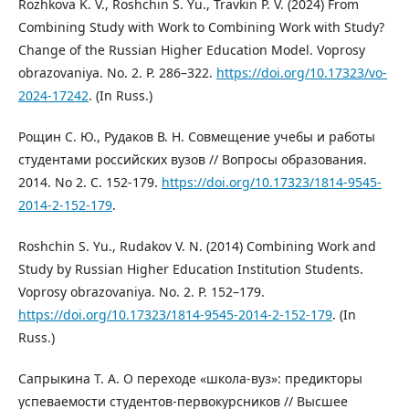
Rozhkova K. V., Roshchin S. Yu., Travkin P. V. (2024) From
Combining Study with Work to Combining Work with Study?
Change of the Russian Higher Education Model. Voprosy
obrazovaniya. No. 2. P. 286–322.
https://doi.org/10.17323/vo-
2024-17242
. (In Russ.)
Рощин С. Ю., Рудаков В. Н. Совмещение учебы и работы
студентами российских вузов // Вопросы образования.
2014. No 2. С. 152-179.
https://doi.org/10.17323/1814-9545-
2014-2-152-179
.
Roshchin S. Yu., Rudakov V. N. (2014) Combining Work and
Study by Russian Higher Education Institution Students.
Voprosy obrazovaniya. No. 2. P. 152–179.
https://doi.org/10.17323/1814-9545-2014-2-152-179
. (In
Russ.)
Сапрыкина Т. А. О переходе «школа-вуз»: предикторы
успеваемости студентов-первокурсников // Высшее