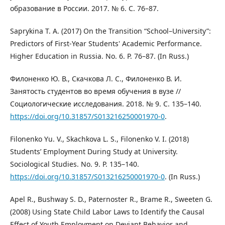
образование в России. 2017. № 6. С. 76–87.
Saprykina T. A. (2017) On the Transition “School–University”:
Predictors of First-Year Students' Academic Performance.
Higher Education in Russia. No. 6. P. 76–87. (In Russ.)
Филоненко Ю. В., Скачкова Л. С., Филоненко В. И.
Занятость студентов во время обучения в вузе //
Социологические исследования. 2018. № 9. С. 135–140.
https://doi.org/10.31857/S013216250001970-0
.
Filonenko Yu. V., Skachkova L. S., Filonenko V. I. (2018)
Students’ Employment During Study at University.
Sociological Studies. No. 9. P. 135–140.
https://doi.org/10.31857/S013216250001970-0
. (In Russ.)
Apel R., Bushway S. D., Paternoster R., Brame R., Sweeten G.
(2008) Using State Child Labor Laws to Identify the Causal
Effect of Youth Employment on Deviant Behavior and