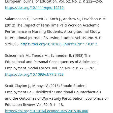
European Journal of Education. Vol. 52. No. 2. P. 232—245.
https://doi.org/10.1111/ejed.12212
.
Salamonson Y., Everett B., Koch J., Andrew S., Davidson P. M.
(2012) The Impact of Term-Time Paid Work on Academic
Performance in Nursing Students: A Longitudinal Study.
International Journal of Nursing Studies. Vol. 49. No. 5. P.
579-585.
https://doi.org/10.1016/j.ijnurstu.2011.10.012
.
Schoenhals M., Tienda M., Schneider B. (1998) The
Educational and Personal Consequences of Adolescent
Employment. Social Forces. Vol. 77. No. 2. P. 723—761.
https://doi.org/10.1093/sf/77.2.723
.
Scott-Clayton J., Minaya V. (2016) Should Student
Employment Be Subsidized? Conditional Counterfactuals
and the Outcomes of Work-Study Participation. Economics of
Education Review. Vol. 52. P. 1—18.
https://doi.org/10.1016/j.econedurev.2015.06.006
.