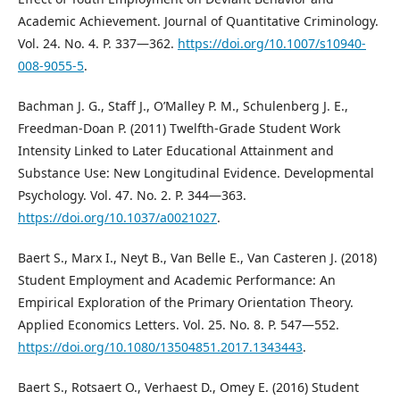
Academic Achievement. Journal of Quantitative Criminology.
Vol. 24. No. 4. P. 337—362.
https://doi.org/10.1007/s10940-
008-9055-5
.
Bachman J. G., Staff J., O’Malley P. M., Schulenberg J. E.,
Freedman-Doan P. (2011) Twelfth-Grade Student Work
Intensity Linked to Later Educational Attainment and
Substance Use: New Longitudinal Evidence. Developmental
Psychology. Vol. 47. No. 2. P. 344—363.
https://doi.org/10.1037/a0021027
.
Baert S., Marx I., Neyt B., Van Belle E., Van Casteren J. (2018)
Student Employment and Academic Performance: An
Empirical Exploration of the Primary Orientation Theory.
Applied Economics Letters. Vol. 25. No. 8. P. 547—552.
https://doi.org/10.1080/13504851.2017.1343443
.
Baert S., Rotsaert O., Verhaest D., Omey E. (2016) Student