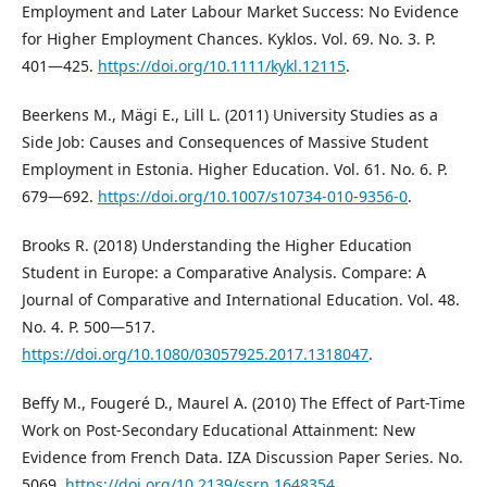
Employment and Later Labour Market Success: No Evidence
for Higher Employment Chances. Kyklos. Vol. 69. No. 3. P.
401—425.
https://doi.org/10.1111/kykl.12115
.
Beerkens M., Mägi E., Lill L. (2011) University Studies as a
Side Job: Causes and Consequences of Massive Student
Employment in Estonia. Higher Education. Vol. 61. No. 6. P.
679—692.
https://doi.org/10.1007/s10734-010-9356-0
.
Brooks R. (2018) Understanding the Higher Education
Student in Europe: a Comparative Analysis. Compare: A
Journal of Comparative and International Education. Vol. 48.
No. 4. P. 500—517.
https://doi.org/10.1080/03057925.2017.1318047
.
Beffy M., Fougeré D., Maurel A. (2010) The Effect of Part-Time
Work on Post-Secondary Educational Attainment: New
Evidence from French Data. IZA Discussion Paper Series. No.
5069.
https://doi.org/10.2139/ssrn.1648354
.