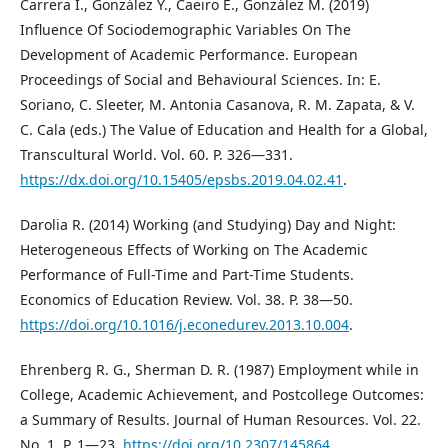
Carrera I., González Y., Caeiro E., González M. (2019)
Influence Of Sociodemographic Variables On The
Development of Academic Performance. European
Proceedings of Social and Behavioural Sciences. In: E.
Soriano, C. Sleeter, M. Antonia Casanova, R. M. Zapata, & V.
C. Cala (eds.) The Value of Education and Health for a Global,
Transcultural World. Vol. 60. P. 326—331.
https://dx.doi.org/10.15405/epsbs.2019.04.02.41
.
Darolia R. (2014) Working (and Studying) Day and Night:
Heterogeneous Effects of Working on The Academic
Performance of Full-Time and Part-Time Students.
Economics of Education Review. Vol. 38. P. 38—50.
https://doi.org/10.1016/j.econedurev.2013.10.004
.
Ehrenberg R. G., Sherman D. R. (1987) Employment while in
College, Academic Achievement, and Postcollege Outcomes:
a Summary of Results. Journal of Human Resources. Vol. 22.
No. 1. P. 1—23.
https://doi.org/10.2307/145864
.