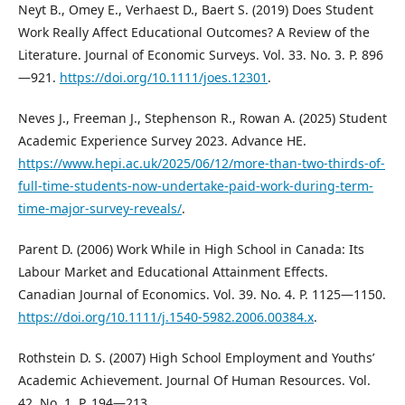
Neyt B., Omey E., Verhaest D., Baert S. (2019) Does Student
Work Really Affect Educational Outcomes? A Review of the
Literature. Journal of Economic Surveys. Vol. 33. No. 3. P. 896
—921.
https://doi.org/10.1111/joes.12301
.
Neves J., Freeman J., Stephenson R., Rowan A. (2025) Student
Academic Experience Survey 2023. Advance HE.
https://www.hepi.ac.uk/2025/06/12/more-than-two-thirds-of-
full-time-students-now-undertake-paid-work-during-term-
time-major-survey-reveals/
.
Parent D. (2006) Work While in High School in Canada: Its
Labour Market and Educational Attainment Effects.
Canadian Journal of Economics. Vol. 39. No. 4. P. 1125—1150.
https://doi.org/10.1111/j.1540-5982.2006.00384.x
.
Rothstein D. S. (2007) High School Employment and Youths’
Academic Achievement. Journal Of Human Resources. Vol.
42. No. 1. P. 194—213.