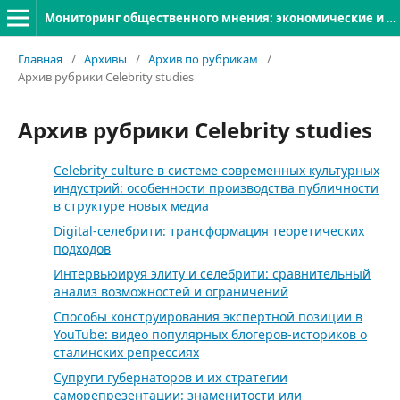
Мониторинг общественного мнения: экономические и социальные перемены
Главная
/
Архивы
/
Архив по рубрикам
/
Архив рубрики Celebrity studies
Архив рубрики Celebrity studies
Celebrity culture в системе современных культурных
индустрий: особенности производства публичности
в структуре новых медиа
Digital-селебрити: трансформация теоретических
подходов
Интервьюируя элиту и селебрити: сравнительный
анализ возможностей и ограничений
Способы конструирования экспертной позиции в
YouTube: видео популярных блогеров-историков о
сталинских репрессиях
Супруги губернаторов и их стратегии
саморепрезентации: знаменитости или