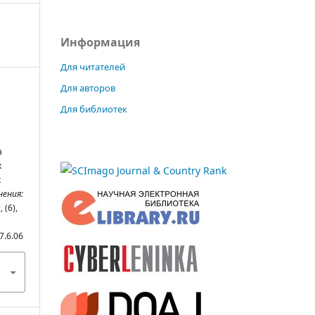
Информация
Для читателей
Для авторов
Для библиотек
а
х
х
ения:
ы
, (6),
7.6.06