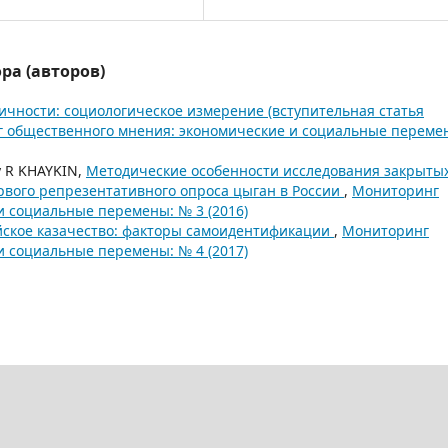
ра (авторов)
ичности: социологическое измерение (вступительная статья
 общественного мнения: экономические и социальные переме
y R KHAYKIN,
Методические особенности исследования закрыты
рвого репрезентативного опроса цыган в России
,
Мониторинг
и социальные перемены: № 3 (2016)
йское казачество: факторы самоидентификации
,
Мониторинг
и социальные перемены: № 4 (2017)