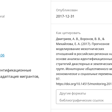
Опубликован
2017-12-31
eral
Как цитировать
Дмитриев, А. В., Воронов, В. В., &
Михайлова, Е. А. (2017). Прогнозное
моделирование межэтнических
отношений в российских регионах н
.06
основе анализа идентификационны
стратегий диаспорных и землячески
групп.
Мониторинг общественного мн
дентификационные
экономические и социальные перемен
 адаптация мигрантов,
97.
https://doi.org/10.14515/monitoring.201
Другие форматы
библиографических ссылок