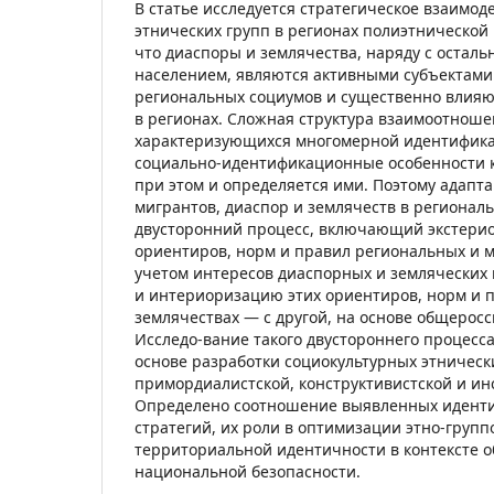
В статье исследуется стратегическое взаимод
этнических групп в регионах полиэтнической 
что диаспоры и землячества, наряду с остал
населением, являются активными субъектами 
региональных социумов и существенно влияю
в регионах. Сложная структура взаимоотноше
характеризующихся многомерной идентифика
социально-идентификационные особенности к
при этом и определяется ими. Поэтому адапт
мигрантов, диаспор и землячеств в регионал
двусторонний процесс, включающий экстери
ориентиров, норм и правил региональных и м
учетом интересов диаспорных и земляческих г
и интериоризацию этих ориентиров, норм и п
землячествах — с другой, на основе общерос
Исследо-вание такого двустороннего процесс
основе разработки социокультурных этническ
примордиалистской, конструктивистской и ин
Определено соотношение выявленных идент
стратегий, их роли в оптимизации этно-групп
территориальной идентичности в контексте 
национальной безопасности.