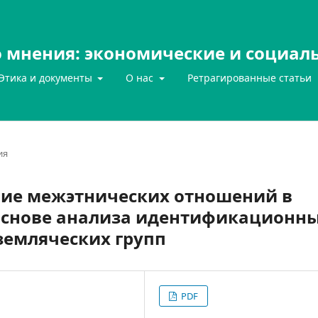
 мнения: экономические и социал
Этика и документы
О нас
Ретрагированные статьи
ия
ие межэтнических отношений в
 основе анализа идентификационн
земляческих групп
PDF