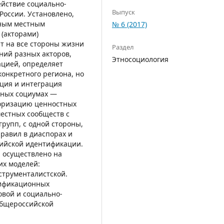
ействие социально-
Выпуск
России. Установлено,
ьным местным
№ 6 (2017)
(акторами)
т на все стороны жизни
Раздел
ний разных акторов,
Этносоциология
цией, определяет
онкретного региона, но
ация и интеграция
ьных социумах —
оризацию ценностных
естных сообществ с
рупп, с одной стороны,
равил в диаспорах и
сийской идентификации.
а осуществлено на
их моделей:
струменталистской.
ификационных
овой и социально-
общероссийской