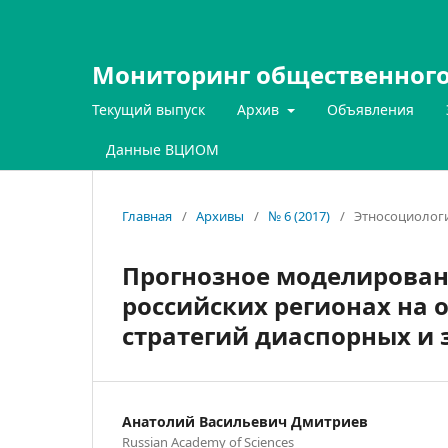
Мониторинг общественного
Текущий выпуск
Архив
Объявления
Данные ВЦИОМ
Главная
/
Архивы
/
№ 6 (2017)
/
Этносоциолог
Прогнозное моделирован
российских регионах на
стратегий диаспорных и 
Анатолий Васильевич Дмитриев
Russian Academy of Sciences