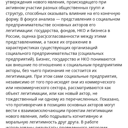
утверждения нового явления, происходящего при
активном участии разных общественных групп и
структур, способных оказывать влияние на его конечную
форму. В фокусе анализа — представления о социальном
предпринимательстве основных акторов его
легитимации: государства, фондов, НКО и бизнеса в
России, оценка (рас)согласованности между этими
представлениями, а также их отражение в
характеристиках существующих организаций
социального предпринимательства (социальных
предприятий). Бизнес, государство и НКО понимаются
как внешние по отношению к социальным предприятиям
акторы, без чьего признания не состоится их
легитимация. При этом сами социальные предприятия,
независимо от того про-исходят они из коммерческого
или некоммерческого сектора, рассматриваются как
объект легитимации, или как новый актор, не
тождественный ни одному из перечисленных. Показано,
что противоречия в позициях основных акторов могут
вести к взаимоисключающим проектам легитимации
нового явления, либо подрывать когнитивную и
моральную легитимность друг друга. В работе
использованы результаты проведенного авторами