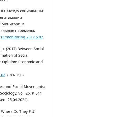
 А. Ю. Между социальным
легитимации
/ Мониторинг
иальные перемены.
515/monitoring.2017.6.02
.
 Ju. (2017) Between Social
imation of Social
ic Opinion: Economic and
.02
. (In Russ.)
ses and Social Movements:
ciology. Vol. 26. P. 611
ed: 25.04.2024).
: Where Do They Fit?