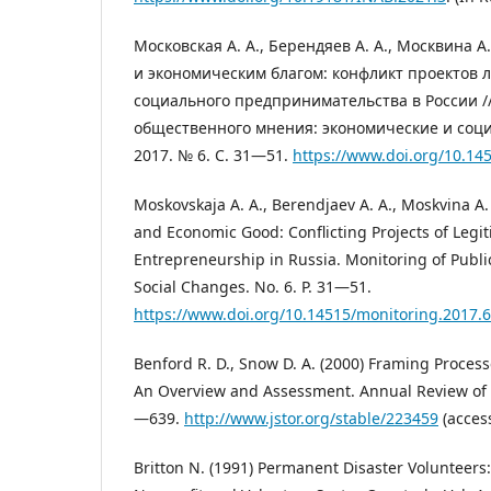
Московская А. А., Берендяев А. А., Москвина
и экономическим благом: конфликт проектов 
социального предпринимательства в России /
общественного мнения: экономические и соц
2017. № 6. С. 31—51.
https://www.doi.org/10.14
Moskovskaja A. A., Berendjaev A. A., Moskvina A.
and Economic Good: Conflicting Projects of Legit
Entrepreneurship in Russia. Monitoring of Publ
Social Changes. No. 6. P. 31—51.
https://www.doi.org/10.14515/monitoring.2017.6
Benford R. D., Snow D. A. (2000) Framing Proces
An Overview and Assessment. Annual Review of So
—639.
http://www.jstor.org/stable/223459
(access
Britton N. (1991) Permanent Disaster Volunteers