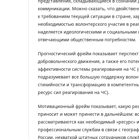
представления, складывающиеся в сознании 
коммуникации. Можно сказать, что двойствен
к требованиям текущей ситуации в стране, х
необходимостью волонтерского участия в реа
наделяется идеологическими и социальными 
отвечающими общественным потребностям.
Прогностический фрейм показывает перспект
добровольческого движения, а также его пот
эффективности системы реагирования на ЧС 
подразумевает все большую поддержку волон
стихийности и трансформацию в компетентн
ресурс сил реагирования на ЧС).
Мотивационный фрейм показывает, какую реа
приносит и может принести в дальнейшем: в
рассматриваются как необходимый «ресурс» 
профессиональным службам в связи с геогра
России, нехваткой штатных сотрудников служ