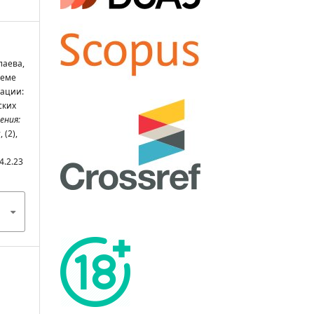
лаева,
теме
уации:
ских
ения:
ы
, (2),
4.2.23