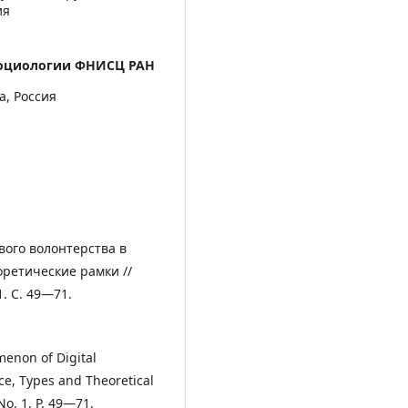
ия
социологии ФНИСЦ РАН
а, Россия
вого волонтерства в
оретические рамки //
1. C. 49—71.
menon of Digital
ce, Types and Theoretical
 No. 1. P. 49—71.