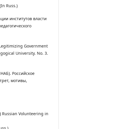
 (In Russ.)
ции институтов власти
педагогического
 Legitimizing Government
gogical University. No. 3.
НАБ). Российское
трет, мотивы,
1) Russian Volunteering in
uss.)