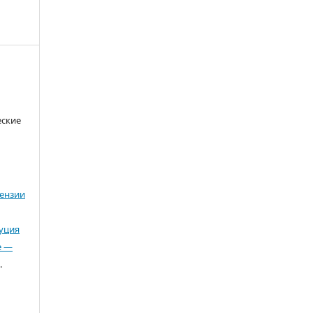
еские
ензии
буция
е —
.