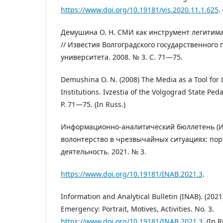
https://www.doi.org/10.19181/vis.2020.11.1.625
.
Демушина О. Н. СМИ как инструмент легитима
// Известия Волгоградского государственного 
университета. 2008. № 3. С. 71—75.
Demushina O. N. (2008) The Media as a Tool for
Institutions. Ivzestia of the Volgograd State Peda
P. 71—75. (In Russ.)
Информационно-аналитический бюллетень (И
волонтерство в чрезвычайных ситуациях: пор
деятельность. 2021. № 3.
https://www.doi.org/10.19181/INAB.2021.3
.
Information and Analytical Bulletin (INAB). (202
Emergency: Portrait, Motives, Activities. No. 3.
https://www.doi.org/10.19181/INAB.2021.3
. (In R