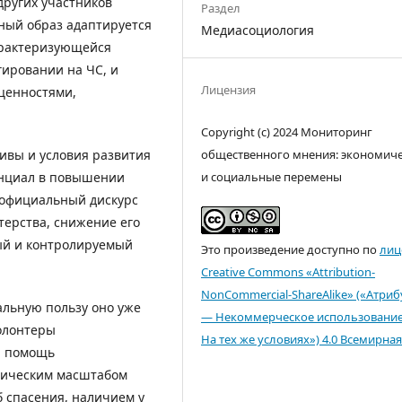
других участников
Раздел
ный образ адаптируется
Медиасоциология
арактеризующейся
гировании на ЧС, и
Лицензия
ценностями,
Copyright (c) 2024 Мониторинг
ивы и условия развития
общественного мнения: экономич
енциал в повышении
и социальные перемены
(официальный дискурс
терства, снижение его
ый и контролируемый
Это произведение доступно по
лиц
Creative Commons «Attribution-
NonCommercial-ShareAlike» («Атри
льную пользу оно уже
— Некоммерческое использовани
олонтеры
На тех же условиях») 4.0 Всемирная
и помощь
фическим масштабом
б спасения, наличием у