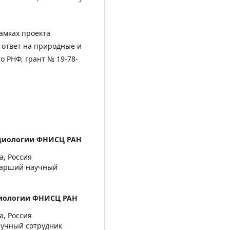
амках проекта
 ответ на природные и
о РНФ, грант № 19-78-
оциологии ФНИСЦ РАН
а, Россия
старший научный
циологии ФНИСЦ РАН
а, Россия
научный сотрудник