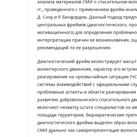
анализа материалов СМИ о спасательном воло
гг., проведенного с применением фрейм-анал
Д. Сноу и Р. Бенфордом. Данный подход пред
центральных фреймов (диагностического, про
мотивационного) для определения проблемно
интерпретации причин ее возникновения, оц
рекомендаций по ее разрешению.
Диагностический фрейм иллюстрирует масшт
волонтерского движения, характер его встрое
реагирования на чрезвычайные ситуации (ЧС
системы взаимодействий с официальными слу
проблемные аспекты в области реагирования
развитию добровольческого спасательного д
включают нехватку штата специалистов на ме
площади территории, бюрократические препо
диагностического фрейма выделен образ вол
СМИ дуально: как саморепрезентация волонте