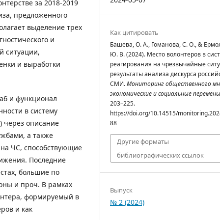
нтерстве за 2018-2019
иза, предложенного
полагает выделение трех
Как цитировать
гностического и
Башева, О. А., Гоманова, С. О., & Ермо
й ситуации,
Ю. В. (2024). Место волонтеров в сис
енки и выработки
реагирования на чрезвычайные сит
результаты анализа дискурса россий
СМИ.
Мониторинг общественного мн
экономические и социальные перемен
аб и функционал
203–225.
нности в систему
https://doi.org/10.14515/monitoring.202
) через описание
88
жбами, а также
Другие форматы
 на ЧС, способствующие
библиографических ссылок
вижения. Последние
стах, большие по
ны и проч. В рамках
Выпуск
онтера, формируемый в
№ 2 (2024)
ров и как