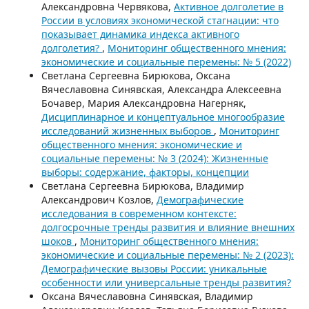
Александровна Червякова,
Активное долголетие в
России в условиях экономической стагнации: что
показывает динамика индекса активного
долголетия?
,
Мониторинг общественного мнения:
экономические и социальные перемены: № 5 (2022)
Светлана Сергеевна Бирюкова, Оксана
Вячеславовна Синявская, Александра Алексеевна
Бочавер, Мария Александровна Нагерняк,
Дисциплинарное и концептуальное многообразие
исследований жизненных выборов
,
Мониторинг
общественного мнения: экономические и
социальные перемены: № 3 (2024): Жизненные
выборы: содержание, факторы, концепции
Светлана Сергеевна Бирюкова, Владимир
Александрович Козлов,
Демографические
исследования в современном контексте:
долгосрочные тренды развития и влияние внешних
шоков
,
Мониторинг общественного мнения:
экономические и социальные перемены: № 2 (2023):
Демографические вызовы России: уникальные
особенности или универсальные тренды развития?
Оксана Вячеславовна Синявская, Владимир