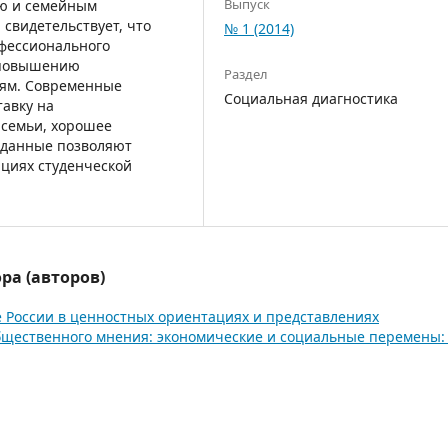
Выпуск
ю и семейным
 свидетельствует, что
№ 1 (2014)
офессионального
ь повышению
Раздел
тям. Современные
Социальная диагностика
тавку на
 семьи, хорошее
 данные позволяют
ациях студенческой
ра (авторов)
 России в ценностных ориентациях и представлениях
щественного мнения: экономические и социальные перемены: