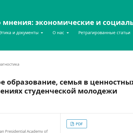
 мнения: экономические и социал
Этика и документы
О нас
Ретрагированные статьи
агностика
е образование, семья в ценностны
лениях студенческой молодежи
PDF
ian Presidential Academy of