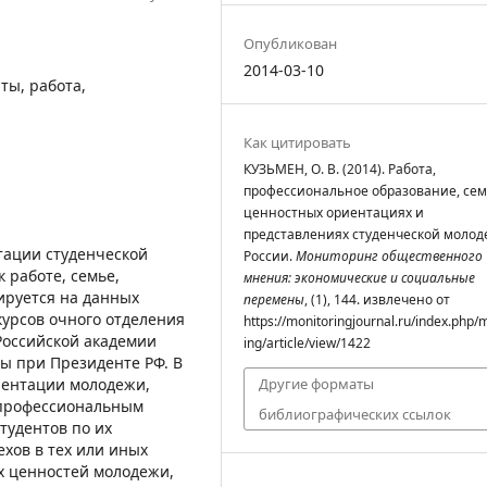
Опубликован
2014-03-10
ты, работа,
Как цитировать
КУЗЬМЕН, О. В. (2014). Работа,
профессиональное образование, сем
ценностных ориентациях и
представлениях студенческой моло
тации студенческой
России.
Мониторинг общественного
 работе, семье,
мнения: экономические и социальные
ируется на данных
перемены
, (1), 144. извлечено от
курсов очного отделения
https://monitoringjournal.ru/index.php/
Российской академии
ing/article/view/1422
бы при Президенте РФ. В
иентации молодежи,
Другие форматы
 профессиональным
библиографических ссылок
тудентов по их
хов в тех или иных
х ценностей молодежи,