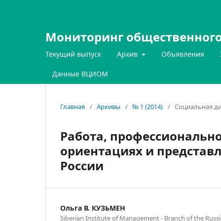
Мониторинг общественного
Текущий выпуск
Архив
Объявления
Данные ВЦИОМ
Главная
/
Архивы
/
№ 1 (2014)
/
Социальная ди
Работа, профессионально
ориентациях и представ
России
Ольга В. КУЗЬМЕН
Siberian Institute of Management - Branch of the Russ