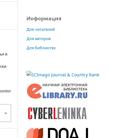
Информация
Для читателей
Для авторов
Для библиотек
ья в
дежи
monitor