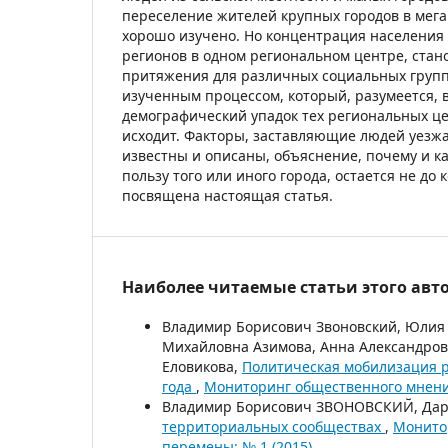
переселение жителей крупных городов в мег
хорошо изучено. Но концентрация населения 
регионов в одном региональном центре, ста
притяжения для различных социальных групп,
изученным процессом, который, разумеется, 
демографический упадок тех региональных цен
исходит. Факторы, заставляющие людей уезжат
известны и описаны, объяснение, почему и к
пользу того или иного города, остается не до
посвящена настоящая статья.
Наиболее читаемые статьи этого авто
Владимир Борисович Звоновский, Юлия 
Михайловна Азимова, Анна Александров
Еловикова,
Политическая мобилизация р
года
,
Мониторинг общественного мнения
Владимир Борисович ЗВОНОВСКИЙ, Да
территориальных сообществах
,
Монито
перемены: № 1 (2015)