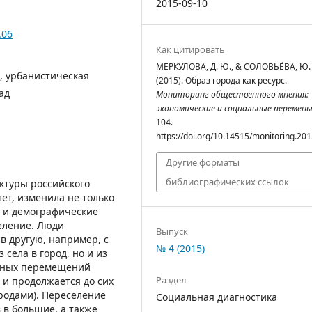
2015-09-10
.06
Как цитировать
МЕРКУЛОВА, Д. Ю., & СОЛОВЬЁВА, Ю. 
, урбанистическая
(2015). Образ города как ресурс.
ад
Мониторинг общественного мнения:
экономические и социальные перемен
104.
https://doi.org/10.14515/monitoring.201
Другие форматы
библиографических ссылок
ктуры российского
ет, изменила не только
о и демографические
еление. Люди
Выпуск
в другую, например, с
№ 4 (2015)
 села в город, но и из
обных перемещений
Раздел
и продолжается до сих
родами). Переселение
Социальная диагностика
 в большие, а также