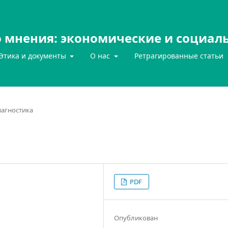
 мнения: экономические и социал
Этика и документы
О нас
Ретрагированные статьи
агностика
PDF
Опубликован