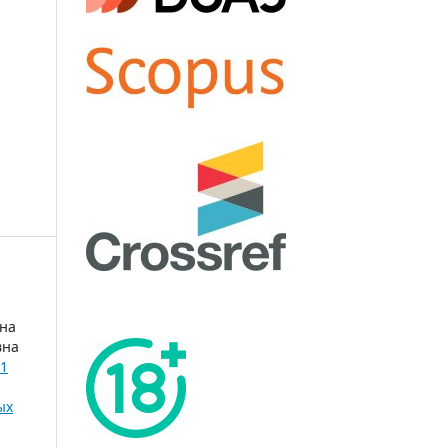
ина
вна
21
ых