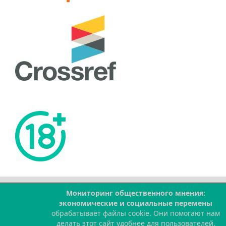
Мониторинг общественного мнения:
экономические и социальные перемены
--
обрабатывает файлы cookie. Они помогают нам
делать этот сайт удобнее для пользователей.