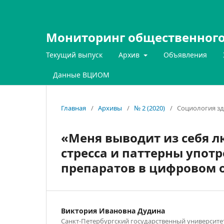
Мониторинг общественного
Текущий выпуск
Архив
Объявления
Данные ВЦИОМ
Главная
/
Архивы
/
№ 2 (2020)
/
Социология з
«Меня выводит из себя 
стресса и паттерны упо
препаратов в цифровом 
Виктория Ивановна Дудина
Санкт-Петербургский государственный университе