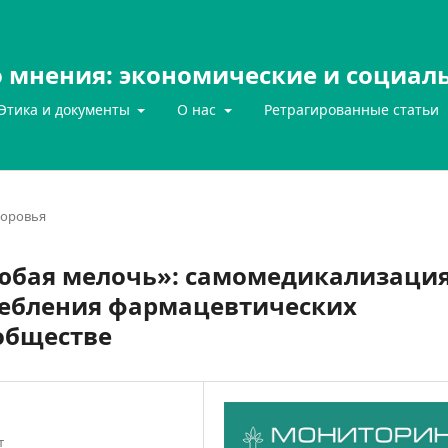
 мнения: экономические и социал
Этика и документы
О нас
Ретрагированные статьи
доровья
любая мелочь»: самомедикализаци
требления фармацевтических
обществе
т