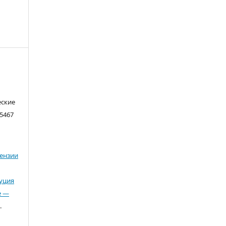
еские
5467
ензии
буция
е —
.