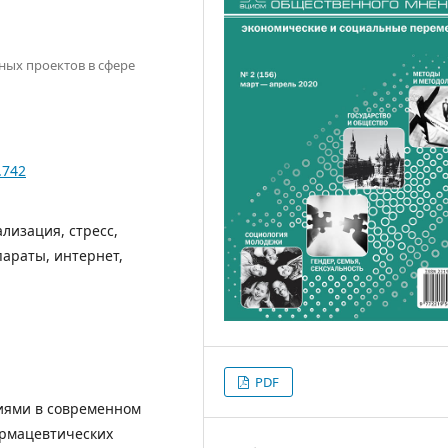
ных проектов в сфере
.742
лизация, стресс,
араты, интернет,
PDF
виями в современном
армацевтических