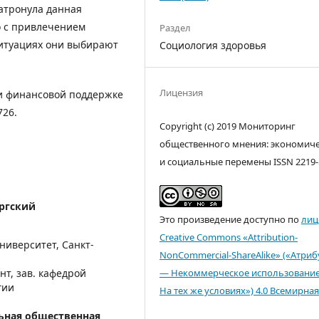
затронула данная
о с привлечением
Раздел
ситуациях они выбирают
Социология здоровья
Лицензия
и финансовой поддержке
726.
Copyright (c) 2019 Мониторинг
общественного мнения: экономич
и социальные перемены ISSN 2219-
ргский
Это произведение доступно по
лиц
Creative Commons «Attribution-
ниверситет, Санкт-
NonCommercial-ShareAlike» («Атри
нт, зав. кафедрой
— Некоммерческое использовани
гии
На тех же условиях») 4.0 Всемирная
ьная общественная