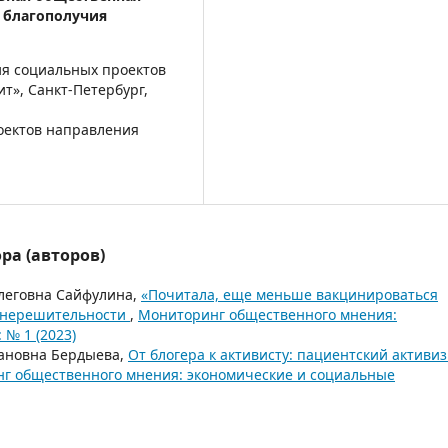
 благополучия
я социальных проектов
т», Санкт-Петербург,
оектов направления
ра (авторов)
леговна Сайфулина,
«Почитала, еще меньше вакцинироваться
й нерешительности
,
Мониторинг общественного мнения:
№ 1 (2023)
лановна Бердыева,
От блогера к активисту: пациентский активи
г общественного мнения: экономические и социальные