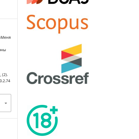
. «Меня
рны
ы
, (2).
0.2.74