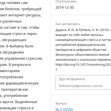
Опубликован
гда человек сам
2019-12-30
сом болезни, требующей
рают интернет-ресурсы,
ти различных
Как цитировать
 состоит в том, чтобы
Дудина, В. И., & Руппель, А. Ф. (2019)
зации стресса через
выводит из себя любая мелочь»:
а, обсуждающих
самомедикализация стресса и патте
употребления фармацевтических
ом. В выборку было
препаратов в цифровом обществе.
ых обсуждению
Мониторинг общественного мнения:
я управления стрессом,
экономические и социальные перемен
ия. В результате
https://doi.org/10.14515/monitoring.202
2
омментариев
употребления
Другие форматы
ние фармацевтических
библиографических ссылок
 препаратов как
а, употребление
ю врача. Выделенные
Выпуск
ализации стресса и
№ 2 (2020)