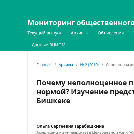
Мониторинг общественного
Текущий выпуск
Архив
Объявления
Данные ВЦИОМ
Главная
/
Архивы
/
№ 2 (2019)
/
Социальная ди
Почему неполноценное п
нормой? Изучение предс
Бишкеке
Ольга Сергеевна Тарабашкина
Американский университет в Центральной Азии (А