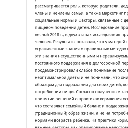
рассматривается роль, которую родители, де
члены и нечлены семьи, а также маркетинг п
социальные нормы и факторы, связанные с дет
пищевом поведении детей. Исследование про
весной 2018 г., в двух этапах исследования п
человек. Результаты показали, что у матерей
ограниченные знания о правильных методах 
эти знания несущественными и нереализуемы
постоянного поддержания в долгосрочной пе
продемонстрировали слабое понимание посл
неоптимальной диеты и не понимали, что они
образцом для подражания для своих детей, ко
потреблении пищи. Согласно полученным ка
принятие решений о практиках кормления осн
что составляет семейный баланс и поддержи
(традиционный) образ жизни, а не на потребн
нормами возраста ребенка. На практики корм
важные факторы, как оперирование недосто