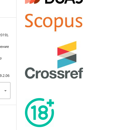
2019).
чение
о
9.2.06