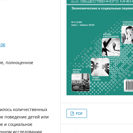
.06
ие, полноценное
дилось количественных
PDF
е поведение детей или
ое и социальное
венном исследовании