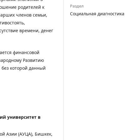
Раздел
ношение родителей к
Социальная диагностика
тарших членов семьи,
тивостоять,
сутствие времени, денег
ается финансовой
ународному Развитию
), без которой данный
ий университет в
й Азии (АУЦА), Бишкек,