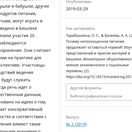
Опубликован
душки и бабушки, другие
2019-03-29
родуктов питания,
ьми, могут играть в
ведено в Бишкеке
Как цитировать
риняли участие 20
Тарабашкина, О. С., & Валеева, А. А. (
Почему неполноценное питание
 наблюдаются
продолжает оставаться нормой? Изу
кормления. Они считают
представлений и практик матерей в
ми на практике для
Бишкеке.
Мониторинг общественног
рспективе. Участницы
мнения: экономические и социальные
перемены
, (2).
едствий ведения
https://doi.org/10.14515/monitoring.201
 будут служить
гда речь идет о
Другие форматы
чественным данным,
библиографических ссылок
овано на идеях о том,
вает консервативный
остях и соответствии с
Выпуск
ления влияют такие
№ 2 (2019)
верными знаниями о