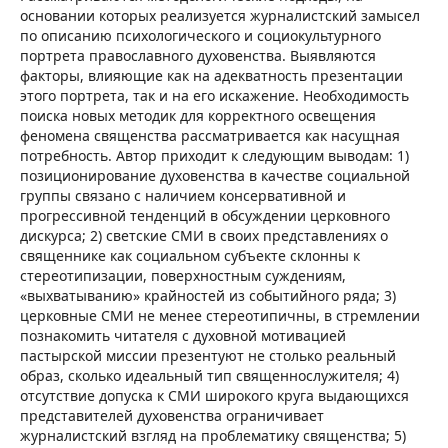
основании которых реализуется журналистский замысел
по описанию психологического и социокультурного
портрета православного духовенства. Выявляются
факторы, влияющие как на адекватность презентации
этого портрета, так и на его искажение. Необходимость
поиска новых методик для корректного освещения
феномена священства рассматривается как насущная
потребность. Автор приходит к следующим выводам: 1)
позиционирование духовенства в качестве социальной
группы связано с наличием консервативной и
прогрессивной тенденций в обсуждении церковного
дискурса; 2) светские СМИ в своих представлениях о
священнике как социальном субъекте склонны к
стереотипизации, поверхностным суждениям,
«выхватыванию» крайностей из событийного ряда; 3)
церковные СМИ не менее стереотипичны, в стремлении
познакомить читателя с духовной мотивацией
пастырской миссии презентуют не столько реальный
образ, сколько идеальный тип священнослужителя; 4)
отсутствие допуска к СМИ широкого круга выдающихся
представителей духовенства ограничивает
журналистский взгляд на проблематику священства; 5)