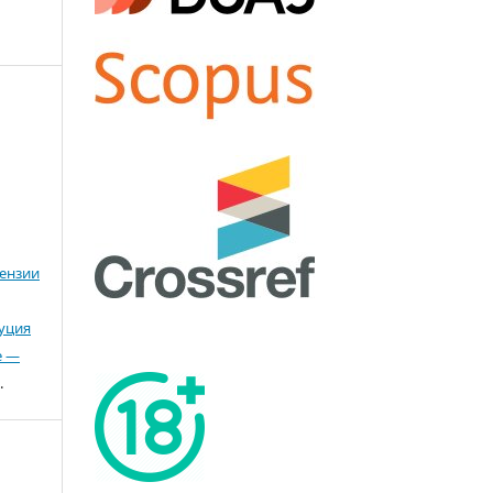
ензии
буция
е —
.