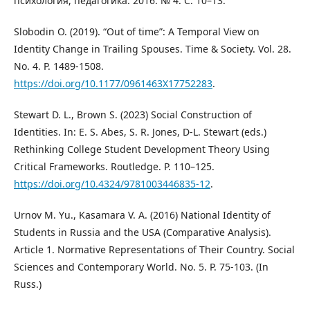
психология, педагогика. 2016. № 4. С. 10–13.
Slobodin O. (2019). “Out of time”: A Temporal View on
Identity Change in Trailing Spouses. Time & Society. Vol. 28.
No. 4. P. 1489-1508.
https://doi.org/10.1177/0961463X17752283
.
Stewart D. L., Brown S. (2023) Social Construction of
Identities. In: E. S. Abes, S. R. Jones, D-L. Stewart (eds.)
Rethinking College Student Development Theory Using
Critical Frameworks. Routledge. P. 110–125.
https://doi.org/10.4324/9781003446835-12
.
Urnov M. Yu., Kasamara V. A. (2016) National Identity of
Students in Russia and the USA (Comparative Analysis).
Article 1. Normative Representations of Their Country. Social
Sciences and Contemporary World. No. 5. P. 75-103. (In
Russ.)