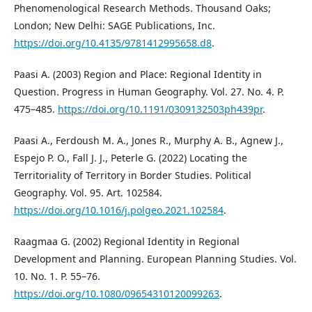
Phenomenological Research Methods. Thousand Oaks;
London; New Delhi: SAGE Publications, Inc.
https://doi.org/10.4135/9781412995658.d8
.
Paasi A. (2003) Region and Place: Regional Identity in
Question. Progress in Human Geography. Vol. 27. No. 4. P.
475–485.
https://doi.org/10.1191/0309132503ph439pr
.
Paasi A., Ferdoush M. A., Jones R., Murphy A. B., Agnew J.,
Espejo P. O., Fall J. J., Peterle G. (2022) Locating the
Territoriality of Territory in Border Studies. Political
Geography. Vol. 95. Art. 102584.
https://doi.org/10.1016/j.polgeo.2021.102584
.
Raagmaa G. (2002) Regional Identity in Regional
Development and Planning. European Planning Studies. Vol.
10. No. 1. P. 55–76.
https://doi.org/10.1080/09654310120099263
.