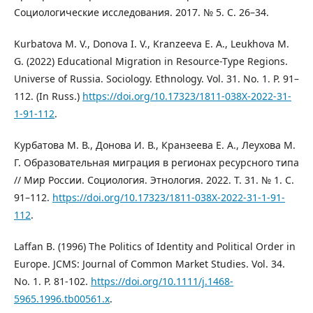
Социологические исследования. 2017. № 5. С. 26–34.
Kurbatova M. V., Donova I. V., Kranzeeva E. A., Leukhova M.
G. (2022) Educational Migration in Resource-Type Regions.
Universe of Russia. Sociology. Ethnology. Vol. 31. No. 1. P. 91–
112. (In Russ.)
https://doi.org/10.17323/1811-038X-2022-31-
1-91-112
.
Курбатова М. В., Донова И. В., Кранзеева Е. А., Леухова М.
Г. Образовательная миграция в регионах ресурсного типа
// Мир России. Социология. Этнология. 2022. Т. 31. № 1. С.
91–112.
https://doi.org/10.17323/1811-038X-2022-31-1-91-
112
.
Laffan B. (1996) The Politics of Identity and Political Order in
Europe. JCMS: Journal of Common Market Studies. Vol. 34.
No. 1. P. 81-102.
https://doi.org/10.1111/j.1468-
5965.1996.tb00561.x
.