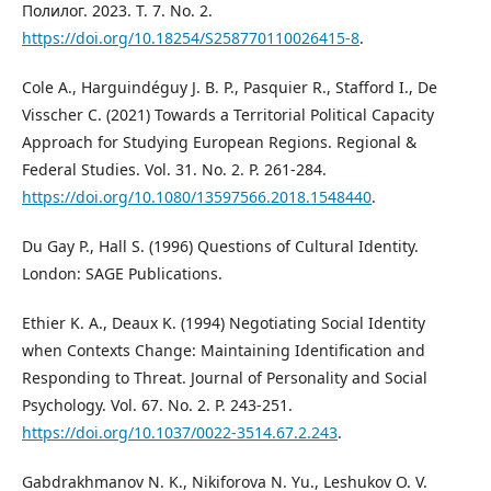
Полилог. 2023. Т. 7. No. 2.
https://doi.org/10.18254/S258770110026415-8
.
Cole A., Harguindéguy J. B. P., Pasquier R., Stafford I., De
Visscher C. (2021) Towards a Territorial Political Capacity
Approach for Studying European Regions. Regional &
Federal Studies. Vol. 31. No. 2. P. 261-284.
https://doi.org/10.1080/13597566.2018.1548440
.
Du Gay P., Hall S. (1996) Questions of Cultural Identity.
London: SAGE Publications.
Ethier K. A., Deaux K. (1994) Negotiating Social Identity
when Contexts Change: Maintaining Identification and
Responding to Threat. Journal of Personality and Social
Psychology. Vol. 67. No. 2. P. 243-251.
https://doi.org/10.1037/0022-3514.67.2.243
.
Gabdrakhmanov N. K., Nikiforova N. Yu., Leshukov O. V.