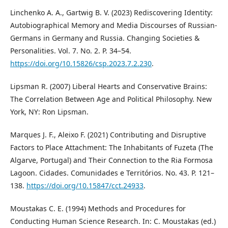
Linchenko A. A., Gartwig B. V. (2023) Rediscovering Identity:
Autobiographical Memory and Media Discourses of Russian-
Germans in Germany and Russia. Changing Societies &
Personalities. Vol. 7. No. 2. P. 34–54.
https://doi.org/10.15826/csp.2023.7.2.230
.
Lipsman R. (2007) Liberal Hearts and Conservative Brains:
The Correlation Between Age and Political Philosophy. New
York, NY: Ron Lipsman.
Marques J. F., Aleixo F. (2021) Contributing and Disruptive
Factors to Place Attachment: The Inhabitants of Fuzeta (The
Algarve, Portugal) and Their Connection to the Ria Formosa
Lagoon. Cidades. Comunidades e Territórios. No. 43. P. 121–
138.
https://doi.org/10.15847/cct.24933
.
Moustakas C. E. (1994) Methods and Procedures for
Conducting Human Science Research. In: C. Moustakas (ed.)