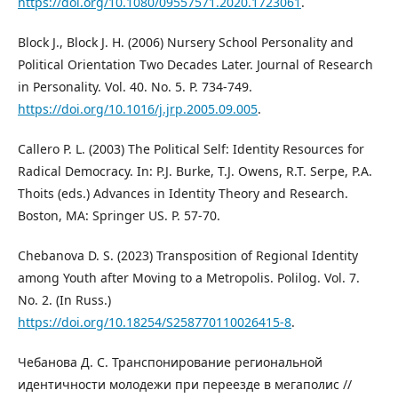
https://doi.org/10.1080/09557571.2020.1723061
.
Block J., Block J. H. (2006) Nursery School Personality and
Political Orientation Two Decades Later. Journal of Research
in Personality. Vol. 40. No. 5. P. 734-749.
https://doi.org/10.1016/j.jrp.2005.09.005
.
Callero P. L. (2003) The Political Self: Identity Resources for
Radical Democracy. In: P.J. Burke, T.J. Owens, R.T. Serpe, P.A.
Thoits (eds.) Advances in Identity Theory and Research.
Boston, MA: Springer US. P. 57-70.
Chebanova D. S. (2023) Transposition of Regional Identity
among Youth after Moving to a Metropolis. Polilog. Vol. 7.
No. 2. (In Russ.)
https://doi.org/10.18254/S258770110026415-8
.
Чебанова Д. С. Транспонирование региональной
идентичности молодежи при переезде в мегаполис //