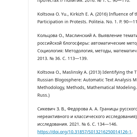
протестах // Полития. 2016. № 1. С. 90―110.
Koltsova O. Yu., Kirkizh E. A. (2016) Influence of 
Participation in Protests. Politeia. No. 1. P. 90―11
Кольцова О., Маслинский А. Выявление темат
российской блогосферы: автоматические метод
Социология: Методология, методы, математич
2013. № 36. С. 113―139.
Koltsova O., Maslinsky A. (2013) Identifying the 
Russian Blogosphere: Automatic Text Analysis M
Methodology, Methods, Mathematical Modeling. 
Russ.)
Сикевич З. В., Федорова А. А. Границы русско
нереактивного и классического исследования)
исследования. 2021. № 6. С. 134―146.
https://doi.org/10.31857/S013216250014126-1
.