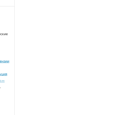
еские
ензии
буция
е —
.