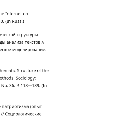
the Internet on
0. (In Russ.)
ической структуры
ы анализа текстов //
еское моделирование.
Thematic Structure of the
ethods. Sociology:
No. 36. P. 113―139. (In
го патриотизма (опыт
 // Социологические