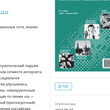
.2515
циальные сети, анализ
атриотический подъем
ном сегменте интернета.
 социальное
тям улучшились,
PDF
тны: невооруженным
ция по линии «за —
ный (краткосрочный)
Опубликован
роения российских
2024-05-07