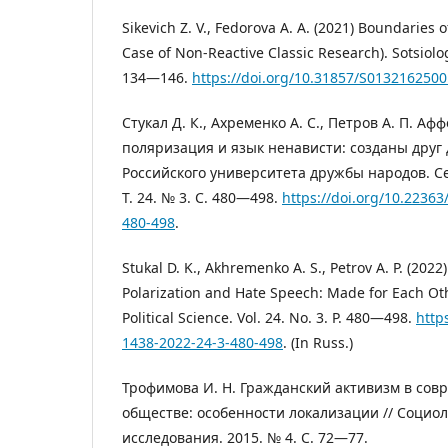
Sikevich Z. V., Fedorova A. A. (2021) Boundaries 
Case of Non-Reactive Classic Research). Sotsiolog
134―146.
https://doi.org/10.31857/S013216250
Стукал Д. К., Ахременко А. С., Петров А. П. А
поляризация и язык ненависти: созданы друг д
Российского университета дружбы народов. Се
Т. 24. № 3. С. 480―498.
https://doi.org/10.2236
480-498
.
Stukal D. K., Akhremenko A. S., Petrov A. P. (2022) 
Polarization and Hate Speech: Made for Each Ot
Political Science. Vol. 24. No. 3. P. 480―498.
http
1438-2022-24-3-480-498
. (In Russ.)
Трофимова И. Н. Гражданский активизм в сов
обществе: особенности локализации // Социо
исследования. 2015. № 4. С. 72―77.