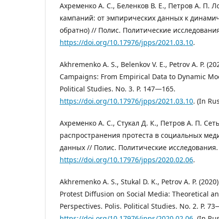
Ахременко А. С., Беленков В. Е., Петров А. П. 
кампаний: от эмпирических данных к динами
обратно) // Полис. Политические исследования
https://doi.org/10.17976/jpps/2021.03.10
.
Akhremenko A. S., Belenkov V. E., Petrov A. P. (20
Campaigns: From Empirical Data to Dynamic Mode
Political Studies. No. 3. P. 147―165.
https://doi.org/10.17976/jpps/2021.03.10
. (In Rus
Ахременко А. С., Стукал Д. К., Петров А. П. Се
распространения протеста в социальных меди
данных // Полис. Политические исследования. 
https://doi.org/10.17976/jpps/2020.02.06
.
Akhremenko A. S., Stukal D. K., Petrov A. P. (202
Protest Diffusion on Social Media: Theoretical a
Perspectives. Polis. Political Studies. No. 2. P. 7
https://doi.org/10.17976/jpps/2020.02.06
. (In Rus