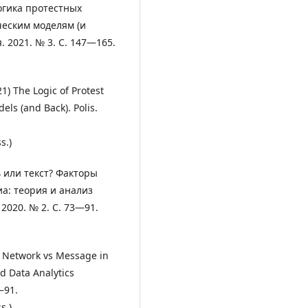
Логика протестных
ческим моделям (и
. 2021. № 3. С. 147―165.
21) The Logic of Protest
ls (and Back). Polis.
s.)
ть или текст? Факторы
а: теория и анализ
2020. № 2. С. 73―91.
0) Network vs Message in
nd Data Analytics
3―91.
s.)