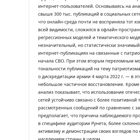
интернет-пользователей. Основываясь на ана
свыше 300 тыс. публикаций в социальных сетя
что онлайн-среда почти не восприняла тот ко
всей видимости, сложился в офлайн-простран
регрессионных моделей и тематического мод
незначительный, но статистически значимый 
интернет-публикациях на связанные с патри
начала СВО. При этом вторым переломным мо
тональности публикаций на тему патриотизма
о дискредитации армии 4 марта 2022 г. — в э
небольшое частичное восстановление. Кроме
анализ показывает, что использование отече
сетей устойчиво связано с более позитивной
рассмотренных сообщений по сравнению с з
предполагает, что причина наблюдаемого пр
в специфике аудитории Рунета, более склонн
активизму и демонстрации своих взглядов по
населением страны в целом.