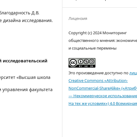
лагодарность Д.В.
Лицензия
е дизайна исследования.
Copyright (c) 2024 Мониторинг
общественного мнения: экономич
и социальные перемены
 исследовательский
Это произведение доступно по
лиц
ерситет «Высшая школа
Creative Commons «Attribution-
NonCommercial-ShareAlike» («Атри
и управления факультета
— Некоммерческое использовани
На тех же условиях») 4.0 Всемирная