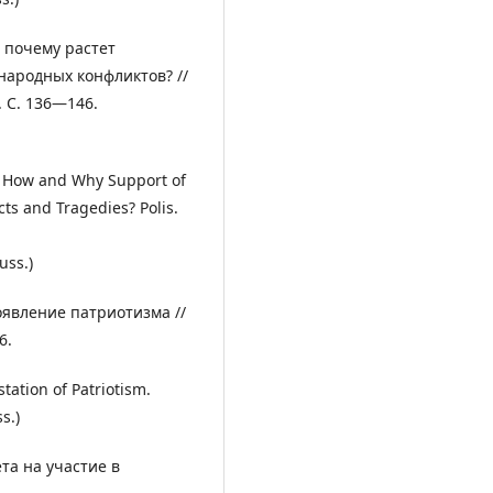
 и почему растет
народных конфликтов? //
. С. 136―146.
t. How and Why Support of
cts and Tragedies? Polis.
Russ.)
оявление патриотизма //
6.
station of Patriotism.
s.)
та на участие в