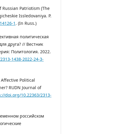
of Russian Patriotism (The
icheskie Issledovaniya. P.
014126-1
. (In Russ.)
ффективная политическая
ля друга? // Вестник
рия: Политология. 2022.
3/2313-1438-2022-24-3-
Affective Political
her? RUDN Journal of
s://doi.org/10.22363/2313-
ременном российском
логические