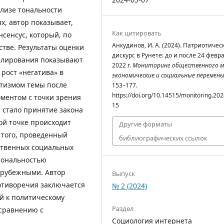
лизе тональности
х, автор показывает,
Как цитировать
нсенсус, который, по
Анкудинов, И. А. (2024). Патриотичес
стве. Результаты оценки
дискурс в Рунете: до и после 24 февр
елирования показывают
2022 г.
Мониторинг общественного м
рост «негатива» в
экономические и социальные перемен
отизмом темы после
153–177.
https://doi.org/10.14515/monitoring.202
ментом с точки зрения
15
 стало принятие закона
той точке происходит
Другие форматы
 того, проведенный
библиографических ссылок
ственных социальных
 тональностью
арубежными. Автор
Выпуск
отиворечия заключается
№ 2 (2024)
ой к политическому
Раздел
 сравнению с
Социология интернета