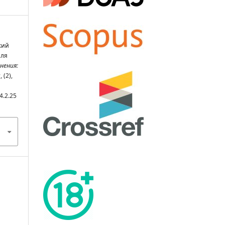
кий
аля
нения:
ы
, (2),
4.2.25