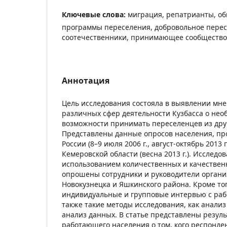
Ключевые слова:
миграция, репатрианты, о
программы переселения, добровольное перес
соотечественники, принимающее сообщество
Аннотация
Цель исследования состояла в выявлении мн
различных сфер деятельности Кузбасса о нео
возможности принимать переселенцев из друг
Представлены данные опросов населения, п
России (8–9 июля 2006 г., август-октябрь 2013 г
Кемеровской области (весна 2013 г.). Исследо
использованием количественных и качествен
опрошены сотрудники и руководители органи
Новокузнецка и Яшкинского района. Кроме то
индивидуальные и групповые интервью с ра
также такие методы исследования, как анали
анализ данных. В статье представлены резул
работающего населения о том, кого респонден