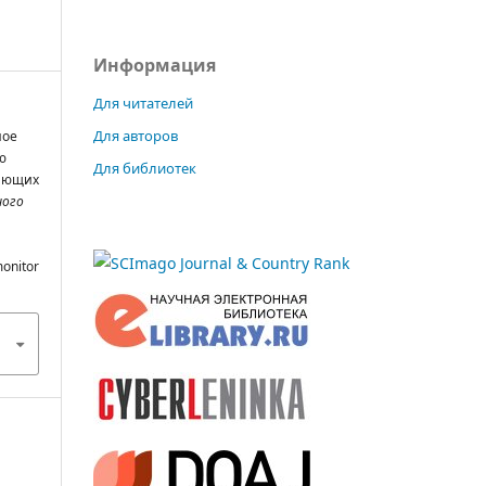
Информация
Для читателей
Для авторов
ное
ю
Для библиотек
вающих
ного
monitor