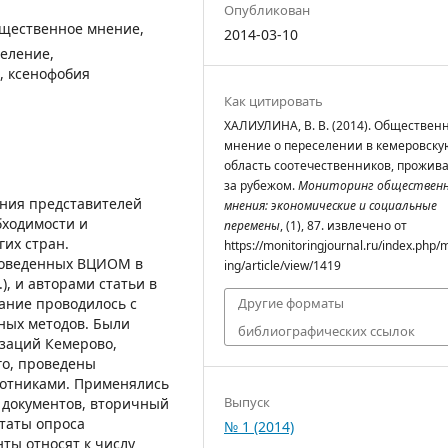
Опубликован
бщественное мнение,
2014-03-10
еление,
, ксенофобия
Как цитировать
ХАЛИУЛИНА, В. В. (2014). Обществен
мнение о переселении в кемеровску
область соотечественников, прожи
за рубежом.
Мониторинг обществен
ения представителей
мнения: экономические и социальные
бходимости и
перемены
, (1), 87. извлечено от
их стран.
https://monitoringjournal.ru/index.php/
роведенных ВЦИОМ в
ing/article/view/1419
.), и авторами статьи в
вание проводилось с
Другие форматы
ных методов. Были
библиографических ссылок
заций Кемерово,
го, проведены
ботниками. Применялись
Выпуск
з документов, вторичный
ьтаты опроса
№ 1 (2014)
ты относят к числу