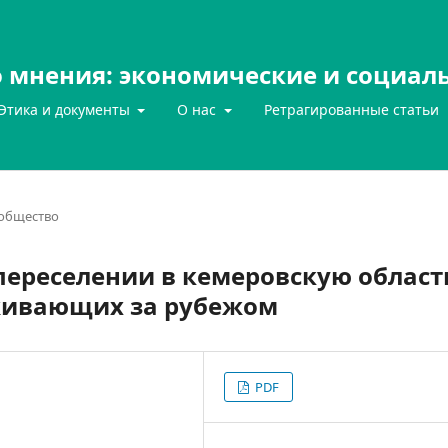
 мнения: экономические и социал
Этика и документы
О нас
Ретрагированные статьи
 общество
переселении в кемеровскую област
живающих за рубежом
PDF