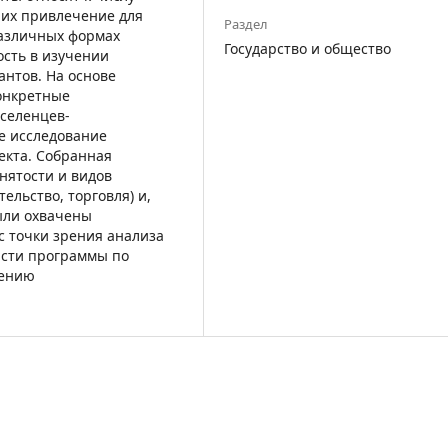
 их привлечение для
Раздел
различных формах
Государство и общество
сть в изучении
нтов. На основе
онкретные
селенцев-
ое исследование
екта. Собранная
нятости и видов
ельство, торговля) и,
были охвачены
с точки зрения анализа
асти программы по
лению