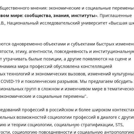
общественного мнения: экономические и социальные перемен
ом мире: сообщества, знания, институты
». Приглашенные
ов А.В., Национальный исследовательский университет «Высшая ш
ются одновременно объектами и субъектами быстрых изменен
ятости, этику, агентности, повседневность и институциональну
 утрачивать былые позиции, а другие появляются на сцене и
инамика мира профессий обусловлена констелляцией
вых технологий и экономических вызовов, изменений культурны
COVID-19 и поколенческих разрывов. Мы предлагаем обсудить 
сиональных групп в сложном и изменчивом мире в тематическ
экономические и социальные перемены".
едований профессий в российском и более широком контекстах
ельных возможностей социологии профессий в диалоге с друг
ию и теории социологии, социальную стратификации, STS,
тости, социологию повседневности и социальную антропологию