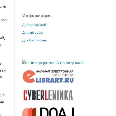
ы» №
Информация
кола
Для читателей
Для авторов
ий,
Для библиотек
ю
х
эти
ом
, а
ими
.