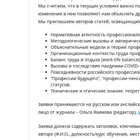
Мы считаем, что в текущих условиях важно по
изменения в нем позволяют нам объяснять др
Мы приглашаем авторов статей, освещающих
Нормативная агентность профессионало
Методологические вызовы и эмпирическ
Объяснительные модели и теории профе
Организационные контексты труда проф
Баланс труда и отдыха (work-life balanc
Вызовы и последствия пандемии COVID-1
Повседневности российского профессио
“Профессии будущего”, “профессии-пен
статусов;
Технические и этические знания: теоре
Заявки принимаются на русском или английско
лицо от журнала – Ольга Якимова (редактор),
Заявка должна содержать заголовок, ключевые
авторе (Ф.И.О., должность/курс обучения, мес