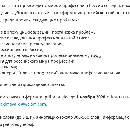
нять, что происходит с миром профессий в России сегодня, и к
угие глубокие и важные трансформации российского общества
, среди прочих, следующие проблемы:
в в эпоху цифровизации: постановка проблемы;
ие исследования профессиональной этики;
ссионализма: реактуализация;
ессионалов в России;
e) в эпоху новых вызовов профессиональному труду;
9 для российского мира профессий;
нализма;
сионеры”, “новые профессии”: динамика профессиональных
тические и прикладные аспекты.
м языках в формате .pdf или .doc до
1 ноября 2020 г
. Контактн
yakimova_o@wciom.com
.
 слова (до 5 шт.), аннотацию (около 300-500 слов), информацию
то работы/учебы).