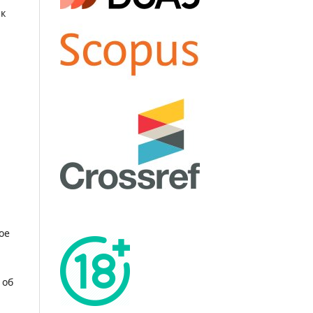
ак
.
ое
 об