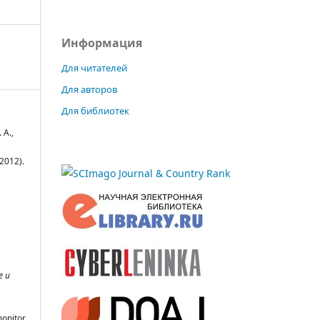
Информация
Для читателей
Для авторов
Для библиотек
 А.,
2012).
е и
monitor