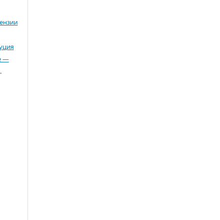
ензии
буция
е —
.