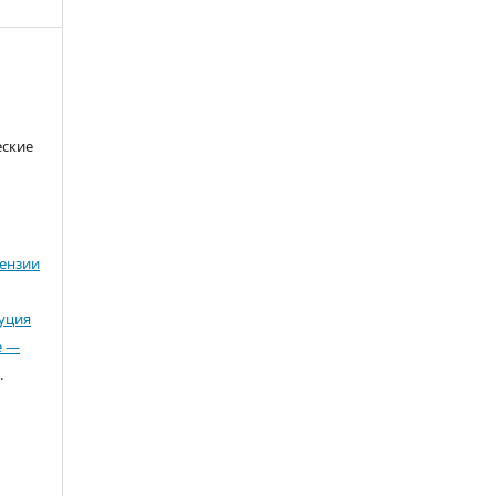
еские
ензии
буция
е —
.