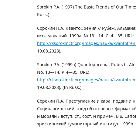
Sorokin P.A. (1997) The Basic Trends of Our Tim
Russ.)
Сорокин П.А. Квантофрения // Рубеж. Альман
исследований. 1999a. № 13—14. С. 4—35. URL:
http://rksorokinctr.org/images/nauka/kvantofren
19.08.2023).
Sorokin P.A. (1999a) Quantophrenia. Rubezh. Alm
No. 13—14. P. 4—35. URL:
http://rksorokinctr.org/images/nauka/kvantofren
19.08.2023). (In Russ.)
Сорокин П.А. Преступление и кара, подвиг и н
Социологический этюд об основных формах о
и морали / вступ. ст., сост. и примеч. В.В. Сапо
христианский гуманитарный институт, 1999b.