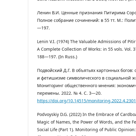
Ленин В.И. Ценные признания Питирима Сорок
Полное собрание сочинений: в 55 тт. М.: Полити
—197.
Lenin V.I. (1974) The Valuable Admissions of Pitiri
A Complete Collection of Works: in 55 vols. Vol. 3
188—197. (In Russ.)
Подвойский Д.Г. В объятьях картонных богов: 
и фетишизме символического в социальной жиз
Мониторинг общественного мнения: экономи
перемены. 2022. № 4. С. 3—20.
https://doi.org/10.14515/monitoring.2022.4.2301
Podvoyskiy D.G. (2022) In the Embrace of Cardb
Magic of Names, the Power of Words, and the Fe
Social Life (Part 1). Monitoring of Public Opinio