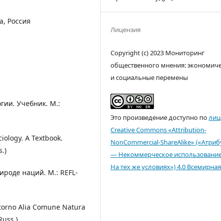
а, Россия
Лицензия
Copyright (c) 2023 Мониторинг
общественного мнения: экономич
и социальные перемены
гии. Учебник. М.:
Это произведение доступно по
лиц
Creative Commons «Attribution-
ciology. A Textbook.
NonCommercial-ShareAlike» («Атри
.)
— Некоммерческое использовани
На тех же условиях») 4.0 Всемирная
роде наций. М.: REFL-
Intorno Alia Comune Natura
Russ.)