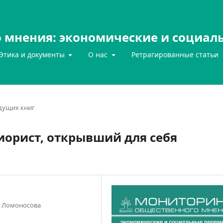
 мнения: экономические и социал
Этика и документы
О нас
Ретрагированные статьи
дущих книг
иорист, открывший для себя
. Ломоносова