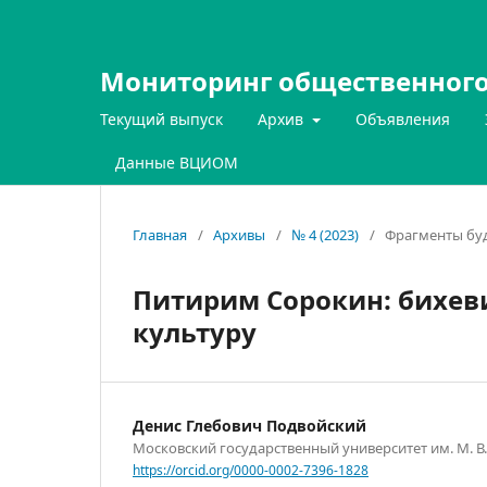
Мониторинг общественного
Текущий выпуск
Архив
Объявления
Данные ВЦИОМ
Главная
/
Архивы
/
№ 4 (2023)
/
Фрагменты бу
Питирим Сорокин: бихев
культуру
Денис Глебович Подвойский
Московский государственный университет им. М. В
https://orcid.org/0000-0002-7396-1828