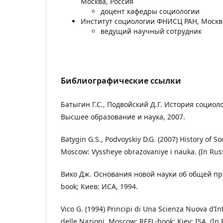
Москва, Россия
доцент кафедры социологии
Институт социологии ФНИСЦ РАН, Москв
ведущий научный сотрудник
Библиографические ссылки
Батыгин Г.С., Подвойский Д.Г. История социоло
Высшее образование и наука, 2007.
Batygin G.S., Podvoyskiy D.G. (2007) History of So
Moscow: Vyssheye obrazovaniye i nauka. (In Russ
Вико Дж. Основания новой науки об общей при
book; Киев: ИСА, 1994.
Vico G. (1994) Principi di Una Scienza Nuova d’
delle Nazioni. Moscow: REFL-book; Kiev: ISA. (In 