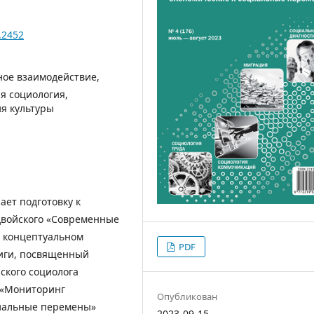
.2452
ное взаимодействие,
я социология,
ия культуры
ет подготовку к
двойского «Современные
в концептуальном
PDF
ниги, посвященный
ского социолога
 «Мониторинг
Опубликован
циальные перемены»
2023-09-15