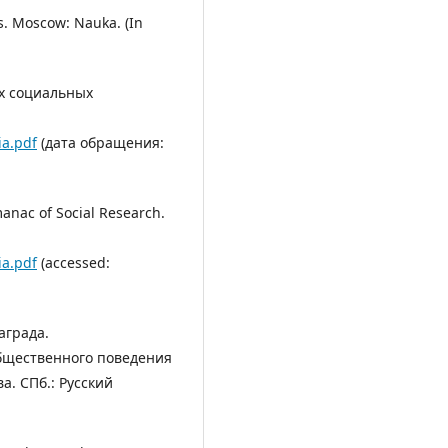
es. Moscow: Nauka. (In
ах социальных
ia.pdf
(дата обращения:
anac of Social Research.
ia.pdf
(accessed:
аграда.
бщественного поведения
ва. СПб.: Русский