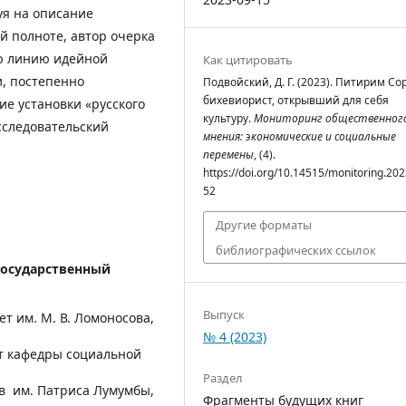
уя на описание
ей полноте, автор очерка
ю линию идейной
Как цитировать
, постепенно
Подвойский, Д. Г. (2023). Питирим Со
бихевиорист, открывший для себя
е установки «русского
культуру.
Мониторинг общественног
сследовательский
мнения: экономические и социальные
перемены
, (4).
https://doi.org/10.14515/monitoring.202
52
Другие форматы
библиографических ссылок
государственный
Выпуск
т им. М. В. Ломоносова,
№ 4 (2023)
нт кафедры социальной
Раздел
в им. Патриса Лумумбы,
Фрагменты будущих книг