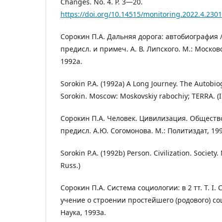
Changes. No. 4. P. 3—20.
https://doi.org/10.14515/monitoring.2022.4.2301
Сорокин П.А. Дальняя дорога: автобиография / п
предисл. и примеч. А. В. Липского. М.: Москов
1992a.
Sorokin P.A. (1992a) A Long Journey. The Autobiog
Sorokin. Moscow: Moskovskiy rabochiy; TERRA. (I
Сорокин П.А. Человек. Цивилизация. Общество /
предисл. А.Ю. Согомонова. М.: Политиздат, 19
Sorokin P.A. (1992b) Person. Civilization. Society.
Russ.)
Сорокин П.А. Система социологии: в 2 тт. Т. I
учение о строении простейшего (родового) со
Наука, 1993a.