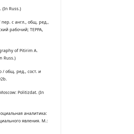
. (In Russ.)
ер. с англ., общ. ред.,
ский рабочий; ТЕРРА,
raphy of Pitirim A.
n Russ.)
 общ. ред., сост. и
92b.
 Moscow: Politizdat. (In
. Социальная аналитика:
циального явления. М.: