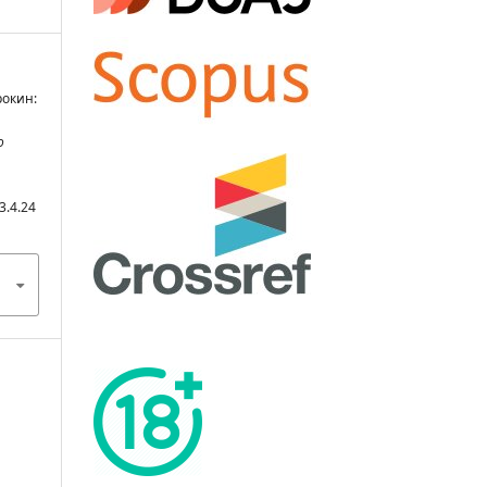
рокин:
о
3.4.24