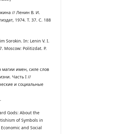
ина // Ленин В. И.
здат, 1974. Т. 37. С. 188
m Sorokin. In: Lenin V. I.
7. Moscow: Politizdat. P.
о магии имен, силе слов
ни. Часть I //
ческие и социальные
.
oard Gods: About the
tishism of Symbols in
n: Economic and Social