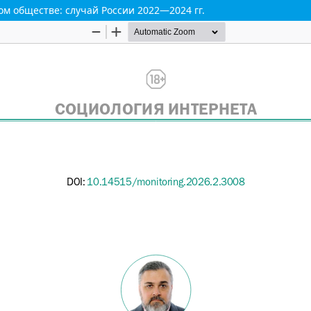
м обществе: случай России 2022―2024 гг.