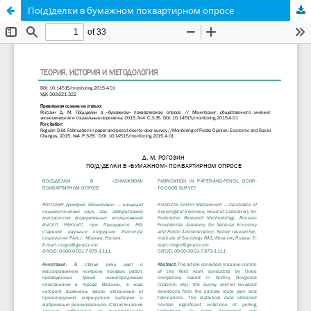
По(д)делки в бумажном поквартирном опросе